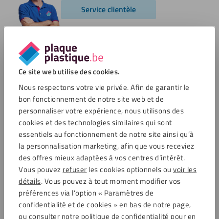
Service clientèle
Options de paiement
Ce site web utilise des cookies.
Nous respectons votre vie privée. Afin de garantir le
bon fonctionnement de notre site web et de
Commentaires
personnaliser votre expérience, nous utilisons des
cookies et des technologies similaires qui sont
essentiels au fonctionnement de notre site ainsi qu’à
4.6 / 5721 avis clients
Achats sécurisés
la personnalisation marketing, afin que vous receviez
des offres mieux adaptées à vos centres d’intérêt.
Vous pouvez
refuser
les cookies optionnels ou
voir les
détails
. Vous pouvez à tout moment modifier vos
Service clientèle
préférences via l’option « Paramètres de
Service clientèle
confidentialité et de cookies » en bas de notre page,
Frais de port
ou consulter notre politique de confidentialité pour en