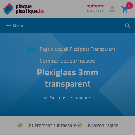
0
Directement
4.6 / 5721
Mon compte
Se connecter
au
Menu
Rech
contenu
Plexiglass
|
transparent
Retour
|
Page d'accueil
|
Plexiglass
|
Transparent
3mm
Commandez sur mesure
Plexiglass 3mm
transparent
Voir tous les produits
Entièrement sur mesure
Livraison rapide