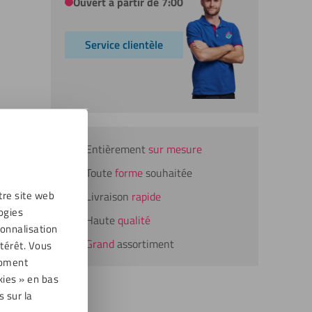
Ouvert à partir de 7:00
Service clientèle
Entièrement
sur mesure
Toute
forme
souhaitée
tre site web
Livraison
rapide
ogies
Haute
qualité
sonnalisation
Grand
assortiment
térêt. Vous
moment
kies » en bas
s sur la