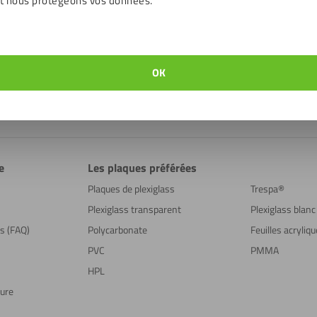
t nous protégeons vos données.
Options de paiement
tir de 7:00
OK
ientèle
e
Les plaques préférées
Plaques de plexiglass
Trespa®
Plexiglass transparent
Plexiglass blanc
ns (FAQ)
Polycarbonate
Feuilles acryliq
PVC
PMMA
HPL
sure