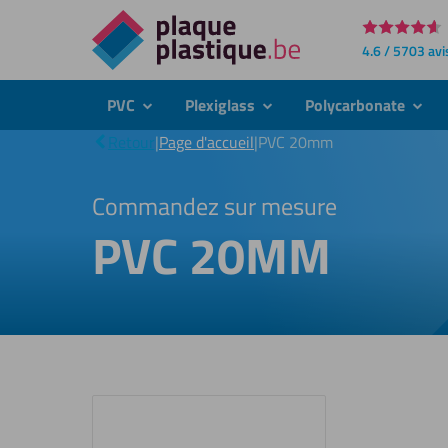
Directement
4.6 / 5703 avi
au
contenu
PVC
Plexiglass
Polycarbonate
submenu
submenu
subme
Retour
|
Page d'accueil
|
PVC 20mm
Commandez sur mesure
PVC 20MM