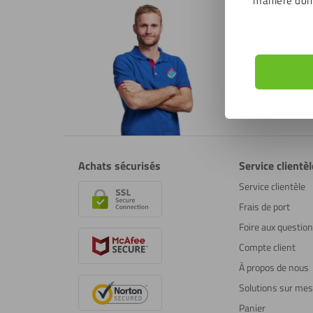
manière don
Service clientèle
Ouvert à par
Service cl
Achats sécurisés
Service clientèl
Service clientèle
Frais de port
Foire aux questio
Compte client
À propos de nous
Solutions sur me
Panier