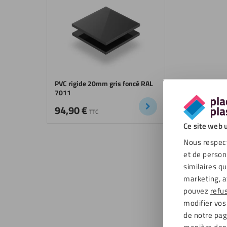
PVC rigide 20mm gris foncé RAL
7011
94,90
€
TTC
Ce site web u
Nous respect
et de person
similaires q
marketing, a
pouvez
refu
modifier vos
de notre page