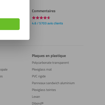
Commentaires
4.6 / 5703 avis clients
Plaques en plastique
Polycarbonate transparent
 opale
Plexiglass mat
ues
PVC rigide
Panneaux sandwich aluminium
Plexiglass teintes
Lexan
Dibond®