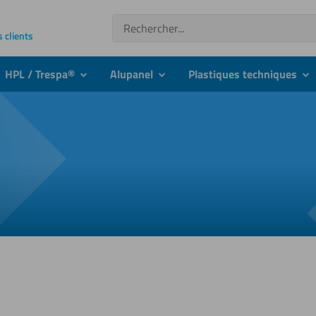
Recherche
s clients
HPL / Trespa®
Alupanel
Plastiques techniques
nu
submenu
submenu
su