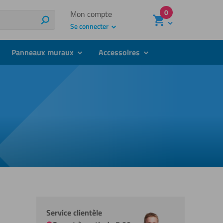
0
Mon compte
Recherche
Se connecter
Panneaux muraux
Accessoires
bmenu
submenu
submenu
Service clientèle