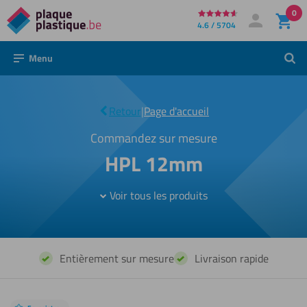
0
Directement
4.6 / 5704
Mon compte
Se connecter
au
Menu
Rech
contenu
HPL
|
Retour
|
Page d'accueil
12mm
Commandez sur mesure
HPL 12mm
Voir tous les produits
Entièrement sur mesure
Livraison rapide