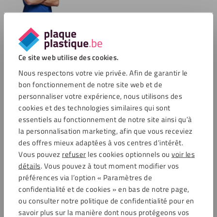
Options de paiement
Ce site web utilise des cookies.
Nous respectons votre vie privée. Afin de garantir le
Commentaires
bon fonctionnement de notre site web et de
personnaliser votre expérience, nous utilisons des
4.6 / 5704 avis clients
cookies et des technologies similaires qui sont
Achats sécurisés
essentiels au fonctionnement de notre site ainsi qu’à
la personnalisation marketing, afin que vous receviez
des offres mieux adaptées à vos centres d’intérêt.
Service clientèle
Vous pouvez
refuser
les cookies optionnels ou
voir les
détails
. Vous pouvez à tout moment modifier vos
Service clientèle
préférences via l’option « Paramètres de
Frais de port
confidentialité et de cookies » en bas de notre page,
Foire aux questions (FAQ)
ou consulter notre politique de confidentialité pour en
Compte client
savoir plus sur la manière dont nous protégeons vos