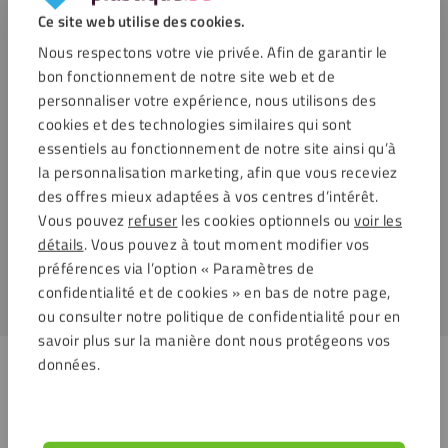
Caractéristiques
Ce site web utilise des cookies.
Ce bouclier transparent, équipé de 4 trous de suspension,
Nous respectons votre vie privée. Afin de garantir le
mesure 60 cm de large sur 80 cm de haut ou 120 cm de large
bon fonctionnement de notre site web et de
sur 80 cm de haut. Il est réalisé à partir de plexiglass
personnaliser votre expérience, nous utilisons des
transparent de 3 mm. Notez que les suspensions sont
cookies et des technologies similaires qui sont
fournies sans matériel de fixation.
essentiels au fonctionnement de notre site ainsi qu’à
la personnalisation marketing, afin que vous receviez
Vous préférez poser votre écran en plexiglass plutôt que de
des offres mieux adaptées à vos centres d’intérêt.
l’accrocher au plafond ? Jetez un coup d’œil à nos écrans de
Vous pouvez
refuser
les cookies optionnels ou
voir les
bureau ou de table,
grands
ou
petits
, nos
écrans pour le
détails
. Vous pouvez à tout moment modifier vos
dessus de table
et nos
écran en plexiglass sur socle
.
préférences via l’option « Paramètres de
confidentialité et de cookies » en bas de notre page,
ou consulter notre politique de confidentialité pour en
savoir plus sur la manière dont nous protégeons vos
Produits apparentés
données.
Enregistrer
Enregistrer