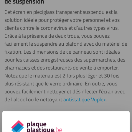
de suspension
Cet écran en plexiglass transparent suspendu est la
solution idéale pour protéger votre personnel et vos
clients contre le coronavirus et d’autres types virus.
Grâce à la présence de deux trous, vous pouvez
facilement le suspendre au plafond avec du matériel de
fixation. Les dimensions de ce panneau sont idéales
pour les caisses enregistreuses des supermarchés, des
pharmacies et des restaurants de vente à emporter.
Notez que le matériau est 2 fois plus léger et 30 fois
plus résistant que le verre ordinaire. En outre, vous
pouvez facilement nettoyer et désinfecter l’écran avec
de l’alcool ou le nettoyant
antistatique Vuplex
.
Remarque:
Cet article ne peut pas être retourné.