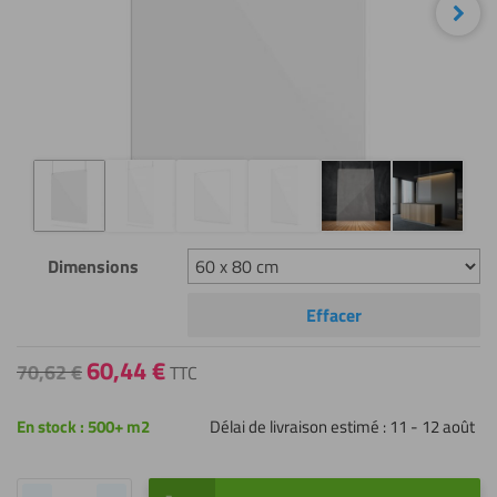
Sui
Dimensions
Effacer
60,44
€
Original
Current
70,62
€
TTC
price
price
was:
is:
En stock : 500+ m2
Délai de livraison estimé : 11 - 12 août
70,62 €.
60,44 €.