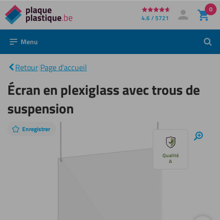
0
Directement
4.6 / 5721
Mon compte
Se connecter
au
Menu
Rech
contenu
Écran en
plexiglass
|
avec trous
Retour
|
Page d'accueil
de
suspension
Écran en plexiglass avec trous de
suspension
Enregistrer
Sauter
Zoom
avant
le
Qualité
A
diaporama