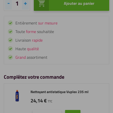
Ajouter au panier
quantité
de
Écran
Entièrement
sur mesure
en
plexiglass
Toute
forme
souhaitée
avec
Livraison
rapide
trous
de
Haute
qualité
suspension
Grand
assortiment
Complétez votre commande
Nettoyant antistatique Vuplex 235 ml
24,14
€
TTC