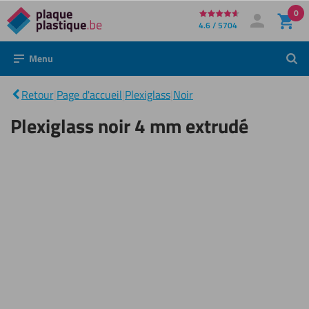
0
Directement
4.6 / 5704
Mon compte
Se connecter
au
Menu
Rech
contenu
Plexiglass
noir 4
|
Retour
|
Page d'accueil
|
Plexiglass
|
Noir
mm
extrudé
Plexiglass noir 4 mm extrudé