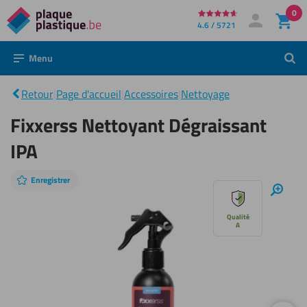
0
Directement
4.6 / 5721
Mon compte
Se connecter
au
Menu
Rech
contenu
Fixxerss
Nettoyant
|
Retour
|
Page d'accueil
|
Accessoires
|
Nettoyage
Dégraissant
IPA
Fixxerss Nettoyant Dégraissant
IPA
Enregistrer
Sauter
Zoom
avant
le
Qualité
A
diaporama