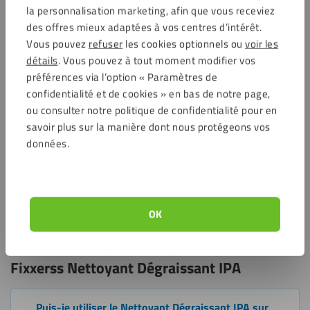
s’utilise dans de nombreuses applications professionnelles et
la personnalisation marketing, afin que vous receviez
pratiques.
des offres mieux adaptées à vos centres d’intérêt.
Vous pouvez
refuser
les cookies optionnels ou
voir les
Idéal comme prétraitement avant l’application de colles,
détails
. Vous pouvez à tout moment modifier vos
mastics, apprêts et rubans adhésifs double face.
préférences via l’option « Paramètres de
Utilisable sur les plaques en plastique, les métaux, le verre
confidentialité et de cookies » en bas de notre page,
traditionnel et les composites.
ou consulter notre politique de confidentialité pour en
Parfait pour la signalétique, le bâtiment, l’automobile, la
savoir plus sur la manière dont nous protégeons vos
menuiserie et le travail du verre traditionnel.
données.
Convient également pour éliminer les traces de doigts, les
résidus de colle et de silicone.
Pratique comme dégraissant industriel pour le montage, la
réparation et l’entretien.
OK
Questions fréquemment posées sur le
Fixxerss Nettoyant Dégraissant IPA
Puis-je utiliser le Nettoyant Dégraissant IPA sur