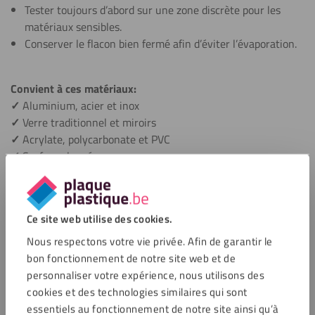
Tester toujours d’abord sur une zone discrète pour les
matériaux sensibles.
Conserver le flacon bien fermé afin d’éviter l’évaporation.
Convient à ces matériaux:
✓
Aluminium, acier et inox
✓
Verre traditionnel et miroirs
✓
Acrylate, polycarbonate et PVC
✓
Surfaces laquées
✓
Céramique et matériaux composites
Applications du Fixxerss Nettoyant
Ce site web utilise des cookies.
Dégraissant IPA
Nous respectons votre vie privée. Afin de garantir le
bon fonctionnement de notre site web et de
Le Fixxerss Nettoyant Dégraissant IPA a été conçu pour les
personnaliser votre expérience, nous utilisons des
situations nécessitant une surface propre et dégraissée afin
cookies et des technologies similaires qui sont
d’obtenir une forte adhérence. Ce nettoyant pour plastique
essentiels au fonctionnement de notre site ainsi qu’à