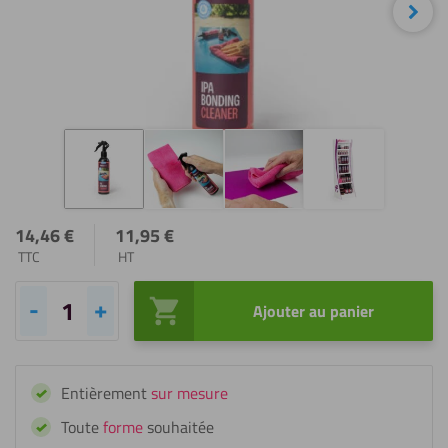
Sui
14,46
€
11,95
€
TTC
HT
Ajouter au panier
quantité
de
Fixxerss
Entièrement
sur mesure
Nettoyant
Dégraissant
Toute
forme
souhaitée
IPA