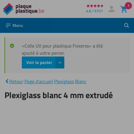
1
Directement
4.6 / 5721
Mon compte
Se connecter
au
Menu
Rech
contenu
«Colle UV pour plastique Fixxerss» a été
ajouté à votre panier.
Voir le panier
Plexiglass
blanc 4
|
Retour
|
Page d'accueil
|
Plexiglass
|
Blanc
mm
extrudé
Plexiglass blanc 4 mm extrudé