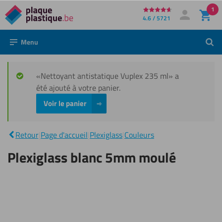
1
Directement
4.6 / 5721
Mon compte
Se connecter
au
Menu
Rech
contenu
«Nettoyant antistatique Vuplex 235 ml» a
été ajouté à votre panier.
Voir le panier
Plexiglass
blanc
|
Retour
|
Page d'accueil
|
Plexiglass
|
Couleurs
5mm
moulé
Plexiglass blanc 5mm moulé