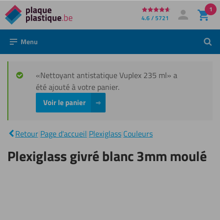
1
Directement
4.6 / 5721
Mon compte
Se connecter
au
Menu
Rech
contenu
«Nettoyant antistatique Vuplex 235 ml» a
été ajouté à votre panier.
Voir le panier
Plexiglass
givré
|
blanc
Retour
|
Page d'accueil
|
Plexiglass
|
Couleurs
3mm
moulé
Plexiglass givré blanc 3mm moulé