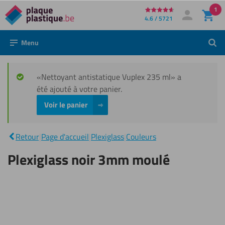
1
Directement
4.6 / 5721
Mon compte
Se connecter
au
Menu
Rech
contenu
«Nettoyant antistatique Vuplex 235 ml» a
été ajouté à votre panier.
Voir le panier
Plexiglass
|
noir 3mm
Retour
|
Page d'accueil
|
Plexiglass
|
Couleurs
moulé
Plexiglass noir 3mm moulé