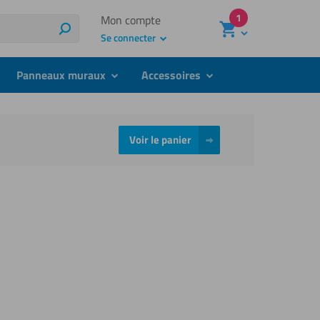
1
Mon compte
Recherche
Se connecter
Panneaux muraux
Accessoires
bmenu
submenu
submenu
Voir le panier