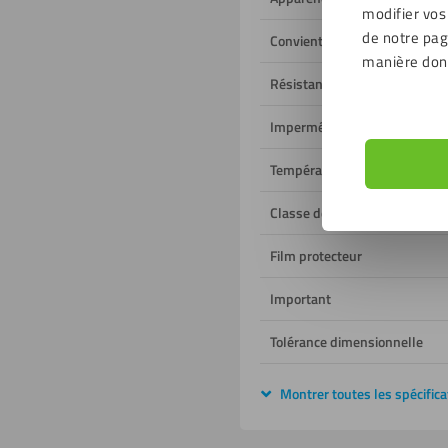
modifier vos
de notre page
Convient à un usage
manière don
Résistant aux UV
Imperméable à l'humidité
Température de fonctionnem
Classe de feu
Film protecteur
Important
Tolérance dimensionnelle
Montrer toutes les spécifica