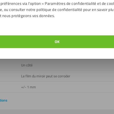
 préférences via l’option « Paramètres de confidentialité et de coo
, ou consulter notre politique de confidentialité pour en savoir plu
Intérieur
t nous protégeons vos données.
Oui
Non
OK
ent
- 40 jusqu'à 80 ℃
E
Un côté
Le film du miroir peut se corroder
+/- 1 mm
tions