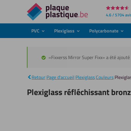
Directement
4.6 / 5704 avi
au
contenu
PVC
Plexiglass
Polycarbonate
submenu
submenu
subme
«Fixxerss Mirror Super Fixx» a été ajouté 
Retour
|
Page d'accueil
|
Plexiglass
|
Couleurs
|
Plexigl
Plexiglass réfléchissant bro