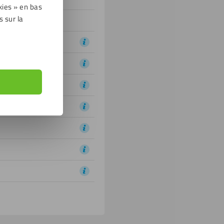
kies » en bas
s sur la