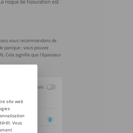
e risque de fissuration est
n, nous vous recommandons de
 de panique : vous pouvez
. Cela signifie que l’épaisseur
Afficher les détails
tre site web
ogies
sonnalisation
térêt. Vous
moment