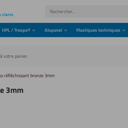
Recherche
s clients
HPL / Trespa®
Alupanel
Plastiques techniques
nu
submenu
submenu
su
à votre panier.
ass réfléchissant bronze 3mm
nze 3mm