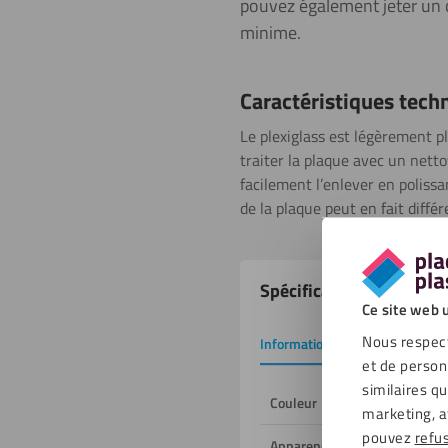
pouvez également jeter un co
minime.
Caractéristiques tech
Le plexiglass est légèrement p
traiter la plaque avec un netto
facilement l’enlever en polissa
de la plaque peut en fait différ
Propriétés
Spécifications
du
Ce site web u
produit
Nous respect
Informations de base
Tél
et de person
similaires q
Couleur
marketing, a
pouvez
refu
Apparence