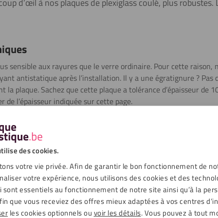
up d’œil à nos plaques de plexiglass coulé, plus robustes. L
niques
lus sensible aux rayures que le verre ordinaire. Pour cette raiso
yant antistatique après l’installation. Il y a une égratignure ? Pas
nt la plaque. Sachez que cette plaque a tolérance d’épaisseur de 10%
er de l’épaisseur indiquée sur cette page.
tilise des cookies.
ons votre vie privée. Afin de garantir le bon fonctionnement de no
échargements
naliser votre expérience, nous utilisons des cookies et des technol
ui sont essentiels au fonctionnement de notre site ainsi qu’à la per
Bronze
fin que vous receviez des offres mieux adaptées à vos centres d’in
ser
les cookies optionnels ou
voir les détails
. Vous pouvez à tout 
Lisse, Miroir sur le devant