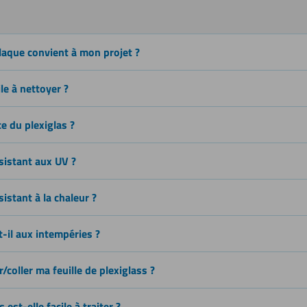
sauteuse)
laque convient à mon projet ?
Découper
ile à nettoyer ?
ce du plexiglas ?
Soudage
ésistant aux UV ?
sistant à la chaleur ?
t-il aux intempéries ?
coller ma feuille de plexiglass ?
 est-elle facile à traiter ?