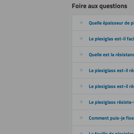
Foire aux questions
circulaire)
Quelle épaisseur de p
Découpe à
Le plexiglas est-il fac
l’eau
Quelle est la résistan
Revêtir
Le plexiglass est-il r
Le plexiglass est-il ré
Le plexiglass résiste-
Comment puis-je fixer/
La feuille de plexiglass