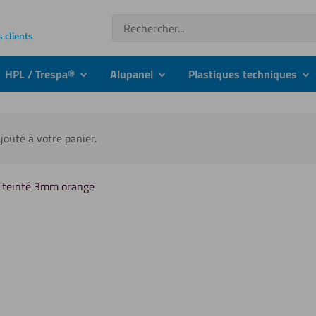
Recherche
s clients
HPL / Trespa®
Alupanel
Plastiques techniques
nu
submenu
submenu
su
jouté à votre panier.
s teinté 3mm orange