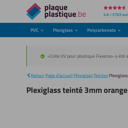
Directement
4.6 / 5703 avi
au
contenu
PVC
Plexiglass
Polycarbonate
submenu
submenu
subme
«Colle UV pour plastique Fixxerss» a été a
Retour
|
Page d'accueil
|
Plexiglass
|
Teintes
|
Plexiglas
Plexiglass teinté 3mm orange