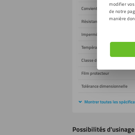
modifier vos
Convient à un usage
de notre page
manière don
Résistant aux UV
Imperméable à l'humidité
Température de fonctionnem
Classe de feu
Film protecteur
Tolérance dimensionnelle
Montrer toutes les spécifica
Possibilités d'usinage