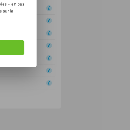
kies » en bas
s sur la