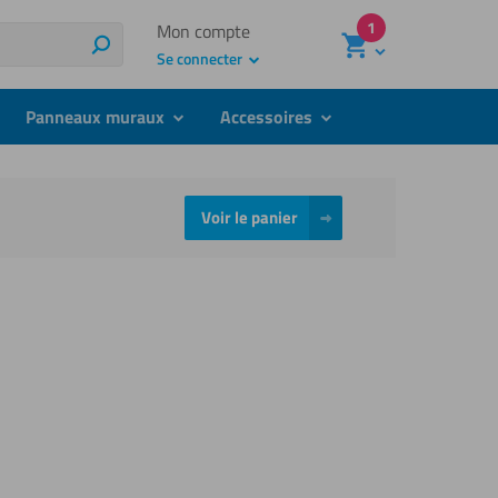
1
Mon compte
Recherche
Se connecter
Panneaux muraux
Accessoires
bmenu
submenu
submenu
Voir le panier