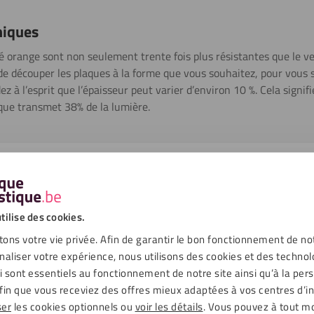
niques
é orange sont non seulement trente fois plus résistantes que le ve
e découper les plaques à la forme que vous souhaitez, pour vous sim
 l’esprit que l’épaisseur peut varier d’environ 10 %. Cela signifie
aque transmet 38% de la lumière.
échargements
tilise des cookies.
ons votre vie privée. Afin de garantir le bon fonctionnement de no
Orange
naliser votre expérience, nous utilisons des cookies et des technol
ui sont essentiels au fonctionnement de notre site ainsi qu’à la per
Lisse, Teinté
fin que vous receviez des offres mieux adaptées à vos centres d’in
38 %
ser
les cookies optionnels ou
voir les détails
. Vous pouvez à tout 