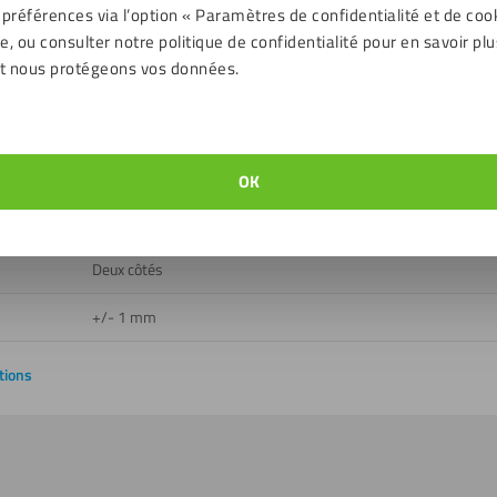
 préférences via l’option « Paramètres de confidentialité et de coo
Extérieur, Intérieur
, ou consulter notre politique de confidentialité pour en savoir plu
t nous protégeons vos données.
Oui
Oui
ent
- 40 jusqu'à 80 ℃
OK
E
Deux côtés
+/- 1 mm
tions