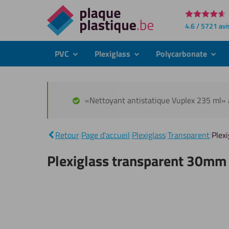
Directement
4.6 / 5721 avi
au
contenu
PVC
Plexiglass
Polycarbonate
submenu
submenu
subme
«Nettoyant antistatique Vuplex 235 ml» a
Retour
|
Page d'accueil
|
Plexiglass
|
Transparent
|
Plex
Plexiglass transparent 30mm