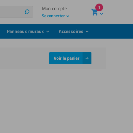
1
Mon compte
Recherche
Se connecter
Panneaux muraux
Accessoires
bmenu
submenu
submenu
Voir le panier