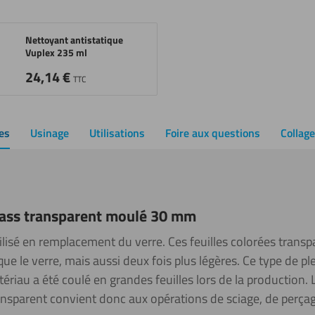
Nettoyant antistatique
Vuplex 235 ml
24,14
€
TTC
es
Usinage
Utilisations
Foire aux questions
Collag
glass transparent moulé 30 mm
tilisé en remplacement du verre. Ces feuilles colorées tran
que le verre, mais aussi deux fois plus légères. Ce type de pl
ériau a été coulé en grandes feuilles lors de la production. L
ransparent convient donc aux opérations de sciage, de perçage