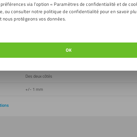
 préférences via l’option « Paramètres de confidentialité et de coo
Extérieur, Intérieur
, ou consulter notre politique de confidentialité pour en savoir plu
t nous protégeons vos données.
Oui
Oui
ent
- 40 jusqu'à 80 ℃
OK
E
Des deux côtés
+/- 1 mm
tions