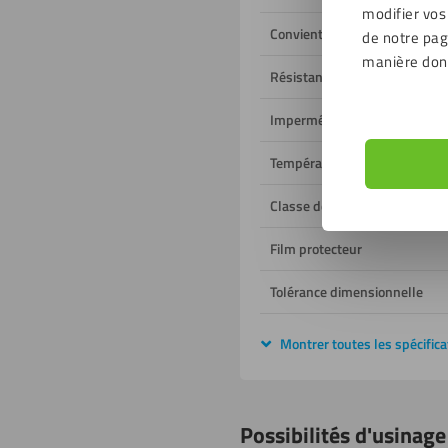
modifier vos
Convient à un usage
de notre page
manière don
Résistant aux UV
Imperméable à l'humidité
Température de fonctionnem
Classe de feu
Film protecteur
Tolérance dimensionnelle
Montrer toutes les spécifica
Possibilités d'usinage