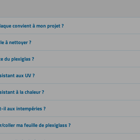
Sciage (scie
sauteuse)
laque convient à mon projet ?
Découper
ile à nettoyer ?
ce du plexiglas ?
Soudage
ésistant aux UV ?
sistant à la chaleur ?
t-il aux intempéries ?
coller ma feuille de plexiglass ?