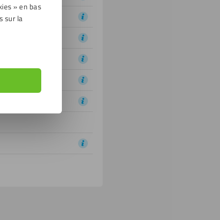
kies » en bas
s sur la