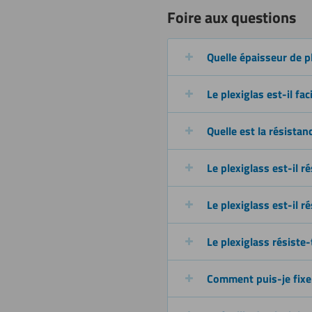
Sciage (scie
Foire aux questions
circulaire)
Quelle épaisseur de p
Découpe à
Le plexiglas est-il fac
l’eau
Quelle est la résistan
Revêtir
Le plexiglass est-il r
Le plexiglass est-il ré
Le plexiglass résiste-
Comment puis-je fixer/