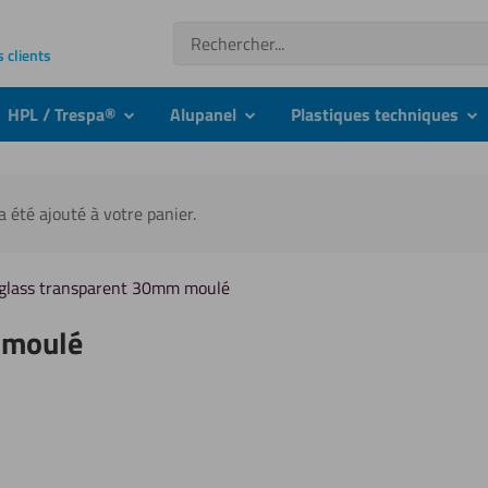
Recherche
s clients
HPL / Trespa®
Alupanel
Plastiques techniques
nu
submenu
submenu
su
 été ajouté à votre panier.
iglass transparent 30mm moulé
 moulé