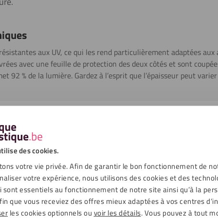
ure.
niques
résistantes aux UV, ce qui les rend particulièrement adaptées aux 
livrées avec une feuille de protection des deux côtés et sont coupée
t 92 % de la lumière. Gardez à l’esprit que l’épaisseur peut varier
échargements
tilise des cookies.
ons votre vie privée. Afin de garantir le bon fonctionnement de no
Transparent
naliser votre expérience, nous utilisons des cookies et des technol
ui sont essentiels au fonctionnement de notre site ainsi qu’à la per
Lisse, Transparent
fin que vous receviez des offres mieux adaptées à vos centres d’in
ser
les cookies optionnels ou
voir les détails
. Vous pouvez à tout 
92 %