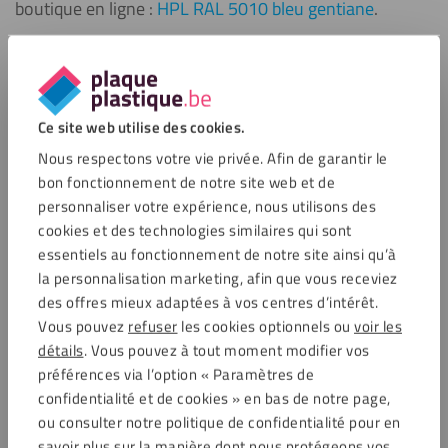
boutique en ligne :
HPL RAL 5010 bleu gentiane
.
Spécificités
Chaque vis possède une taille de 4,8 x 38 mm
Ce site web utilise des cookies.
Elles sont de couleur bleu gentiane RAL 5010
Nous respectons votre vie privée. Afin de garantir le
Ces vis sont réalisées à partir d’acier inoxydable, pour
bon fonctionnement de notre site web et de
résister aux intempéries
personnaliser votre expérience, nous utilisons des
Elles possèdent une tête de forme sphérique
cookies et des technologies similaires qui sont
Chaque kit contient un ensemble de 25 vis
essentiels au fonctionnement de notre site ainsi qu’à
Diamètre recommandé du trou de forage: 8 mm
la personnalisation marketing, afin que vous receviez
des offres mieux adaptées à vos centres d’intérêt.
Applications
Vous pouvez
refuser
les cookies optionnels ou
voir les
détails
. Vous pouvez à tout moment modifier vos
Ces vis, réalisées à partir d’acier inoxydable de haute qualité,
préférences via l’option « Paramètres de
possèdent un revêtement spécial qui leur permet de résister
confidentialité et de cookies » en bas de notre page,
à la corrosion, aux UV et aux rayures. Pour fixer les vis,
ou consulter notre politique de confidentialité pour en
pensez à utiliser l’embout Torx T20. Ces vis possèdent une
savoir plus sur la manière dont nous protégeons vos