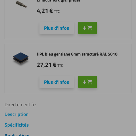
4,21
€
TTC
Plus d'infos
HPL bleu gentiane 6mm structuré RAL 5010
27,21
€
TTC
Plus d'infos
Directement à :
Description
Spécificités
Applications