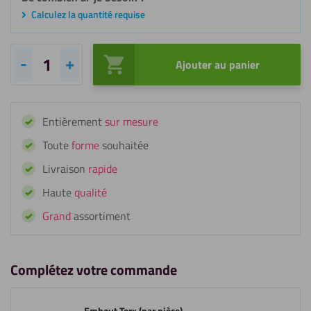
Calculez la quantité requise
Ajouter au panier
quantité
de
Vis
Entièrement
sur mesure
HPL
RAL
Toute
forme
souhaitée
5010
Livraison
rapide
bleu
gentiane
Haute
qualité
(25
Grand
assortiment
pièces)
Complétez votre commande
Embout Torx (par pièce)