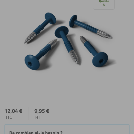
le
Qualité
A
diaporama
12,04
€
9,95
€
TTC
HT
De combien ai-je besoin ?