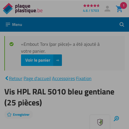
1
Directement
4.6 / 5703
Mon compte
Se connecter
au
Menu
Rech
contenu
«Embout Torx (par pièce)» a été ajouté à
votre panier.
Voir le panier
Vis HPL
RAL
5010
|
bleu
Retour
|
Page d'accueil
|
Accessoires
|
Fixation
gentiane
(25
Vis HPL RAL 5010 bleu gentiane
pièces)
(25 pièces)
Enregistrer
Sauter
Zoom
avant