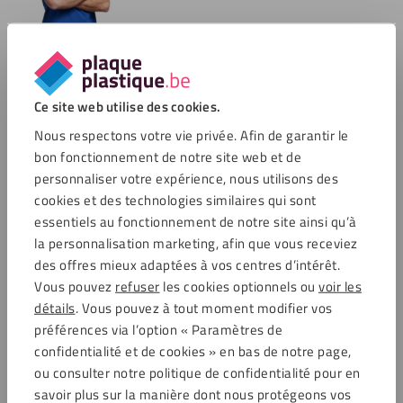
Options de paiement
Ce site web utilise des cookies.
Nous respectons votre vie privée. Afin de garantir le
Commentaires
bon fonctionnement de notre site web et de
personnaliser votre expérience, nous utilisons des
4.6 / 5704 avis clients
cookies et des technologies similaires qui sont
Achats sécurisés
essentiels au fonctionnement de notre site ainsi qu’à
la personnalisation marketing, afin que vous receviez
des offres mieux adaptées à vos centres d’intérêt.
Service clientèle
Vous pouvez
refuser
les cookies optionnels ou
voir les
détails
. Vous pouvez à tout moment modifier vos
Service clientèle
préférences via l’option « Paramètres de
Frais de port
confidentialité et de cookies » en bas de notre page,
Foire aux questions (FAQ)
ou consulter notre politique de confidentialité pour en
Compte client
savoir plus sur la manière dont nous protégeons vos