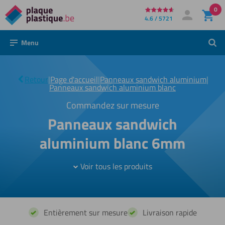
0
Directement
4.6 / 5721
Mon compte
Se connecter
au
Menu
Rech
contenu
Panneaux
sandwich
Retour
|
Page d'accueil
|
Panneaux sandwich aluminium
|
|
aluminium
Panneaux sandwich aluminium blanc
blanc
6mm
Commandez sur mesure
Panneaux sandwich
aluminium blanc 6mm
Voir tous les produits
Entièrement sur mesure
Livraison rapide