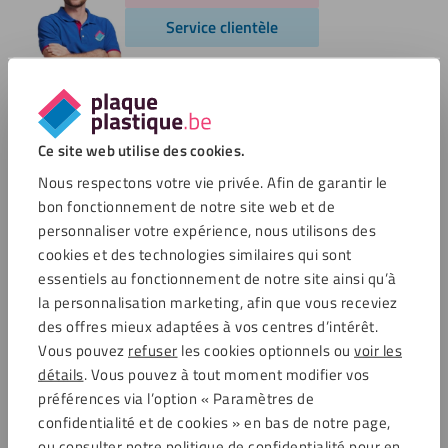
Service clientèle
Options de paiement
Ce site web utilise des cookies.
Nous respectons votre vie privée. Afin de garantir le
bon fonctionnement de notre site web et de
Commentaires
personnaliser votre expérience, nous utilisons des
cookies et des technologies similaires qui sont
essentiels au fonctionnement de notre site ainsi qu’à
4.6 / 5721 avis clients
Achats sécurisés
la personnalisation marketing, afin que vous receviez
des offres mieux adaptées à vos centres d’intérêt.
Vous pouvez
refuser
les cookies optionnels ou
voir les
détails
. Vous pouvez à tout moment modifier vos
Service clientèle
préférences via l’option « Paramètres de
Service clientèle
confidentialité et de cookies » en bas de notre page,
Frais de port
ou consulter notre politique de confidentialité pour en