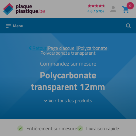
0
Directement
4.6 / 5704
Mon compte
Se connecter
au
Menu
Rech
contenu
Retour
|
Page d'accueil
|
Polycarbonate
|
|
12mm
Polycarbonate transparent
Commandez sur mesure
Polycarbonate
transparent 12mm
Voir tous les produits
Entièrement sur mesure
Livraison rapide