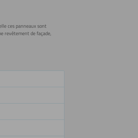
Découpe à
l’eau
uelle ces panneaux sont
mme revêtement de façade,
Gravage
Polissage