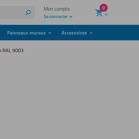
0
Mon compte
Recherche
Se connecter
Panneaux muraux
Accessoires
bmenu
submenu
submenu
m RAL 9003