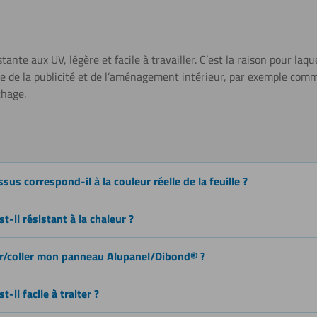
Sciage (scie
sauteuse)
tante aux UV, légère et facile à travailler. C’est la raison pour laq
rie de la publicité et de l’aménagement intérieur, par exemple co
chage.
Découper
sus correspond-il à la couleur réelle de la feuille ?
Plier (à
froid)
-il résistant à la chaleur ?
r/coller mon panneau Alupanel/Dibond® ?
Tournage
-il facile à traiter ?