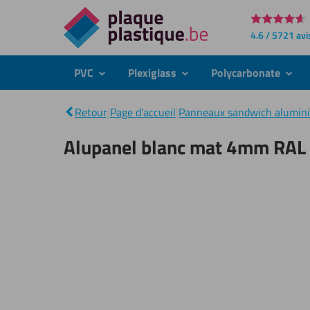
Directement
4.6 / 5721 avi
au
contenu
PVC
Plexiglass
Polycarbonate
submenu
submenu
subme
Retour
|
Page d'accueil
|
Panneaux sandwich alumin
Alupanel blanc mat 4mm RAL