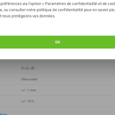
Signal blanc (indication RAL : RAL9003)
 préférences via l’option « Paramètres de confidentialité et de coo
, ou consulter notre politique de confidentialité pour en savoir plu
Lisse, Mat au verso, Mat sur le devant, Revêtement
t nous protégeons vos données.
Extérieur, Intérieur
Oui
OK
Oui
ent
- 50 jusqu'à 80 ℃
D-s2, d0
Deux soies
+/- 1 mm
+/- 10 %
tions