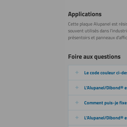
Sciage (scie
Applications
circulaire)
Cette plaque Alupanel est résis
souvent utilisés dans l’indust
présentoirs et panneaux d’affi
Découpe au
laser
Foire aux questions
Le code couleur ci-des
Plier (à
chaud)
L’Alupanel/Dibond® est
Comment puis-je fixe
Soudage
L’Alupanel/Dibond® est