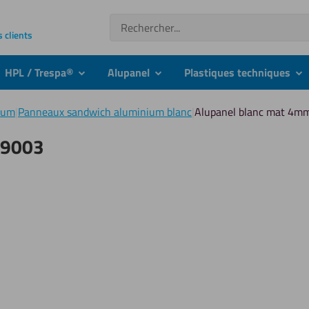
Recherche
s clients
HPL / Trespa®
Alupanel
Plastiques techniques
nu
submenu
submenu
su
ium
|
Panneaux sandwich aluminium blanc
|
Alupanel blanc mat 4m
 9003