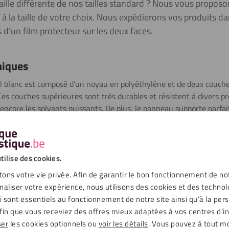
taille différente de nos tailles standard ? Nous vous propos
la taille de votre choix. Nous expédierons vos produits dans
’un film protecteur sur les deux faces.
niques
 blanc est composé d’un noyau en polyéthylène et de deux couch
Ces couches supérieures sont très durables et résistent à divers pr
ou encore les solvants puissants. De plus, le panneau supporte par
 l’utiliser à des températures de -50°C à +80°C. Ce n’est que lor
nneau se dilate de 2,4 millimètres par mètre linéaire.
tilise des cookies.
ons votre vie privée. Afin de garantir le bon fonctionnement de no
naliser votre expérience, nous utilisons des cookies et des technol
ui sont essentiels au fonctionnement de notre site ainsi qu’à la per
rmations techniques
Téléchargements
fin que vous receviez des offres mieux adaptées à vos centres d’in
ser
les cookies optionnels ou
voir les détails
. Vous pouvez à tout 