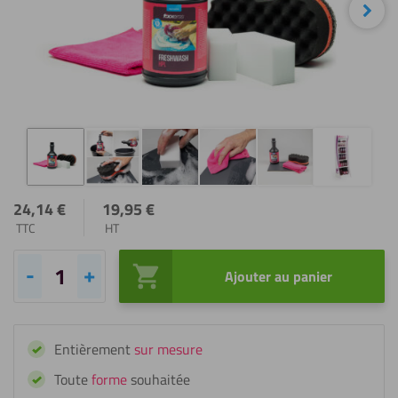
Sui
24,14
€
19,95
€
TTC
HT
Ajouter au panier
quantité
de
Fixxerss
Entièrement
sur mesure
Kit
de
Toute
forme
souhaitée
nettoyage