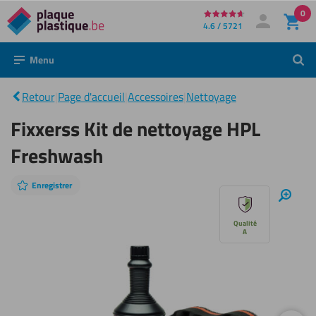
0
Directement
4.6 / 5721
Mon compte
Se connecter
au
Menu
Rech
contenu
Fixxerss
Kit de
|
nettoyage
Retour
|
Page d'accueil
|
Accessoires
|
Nettoyage
HPL
Freshwash
Fixxerss Kit de nettoyage HPL
Freshwash
Enregistrer
Sauter
Zoom
avant
le
Qualité
A
diaporama