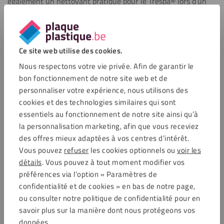
également un nettoyant pratique pour le Trespa® lors d’un
entretien régulier.
Convient pour les plans de travail HPL, les façades de
cuisine et les panneaux de façade.
Ce site web utilise des cookies.
Applicable sur les revêtements de façade Trespa®, les
Nous respectons votre vie privée. Afin de garantir le
panneaux en stratifié compact et les panneaux en
bon fonctionnement de notre site web et de
plastique.
personnaliser votre expérience, nous utilisons des
Convient également aux surfaces peintes, aux métaux
cookies et des technologies similaires qui sont
thermolaqués et aux panneaux intérieurs lisses.
essentiels au fonctionnement de notre site ainsi qu’à
Pratique pour les aménagements de bureau, le commerce
la personnalisation marketing, afin que vous receviez
de détail, l’HORECA, les sanitaires, les camping-cars et les
des offres mieux adaptées à vos centres d’intérêt.
bateaux.
Vous pouvez
refuser
les cookies optionnels ou
voir les
Idéal pour les surfaces qui nécessitent un nettoyage et
détails
. Vous pouvez à tout moment modifier vos
une protection réguliers.
préférences via l’option « Paramètres de
confidentialité et de cookies » en bas de notre page,
ou consulter notre politique de confidentialité pour en
Questions fréquemment posées
savoir plus sur la manière dont nous protégeons vos
données.