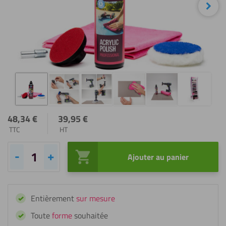
Sui
48,34
€
39,95
€
TTC
HT
Ajouter au panier
quantité
de
Fixxerss
Entièrement
sur mesure
Kit
de
Toute
forme
souhaitée
polissage