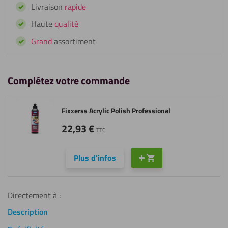
Livraison
rapide
acrylique
Basic
Haute
qualité
Grand
assortiment
Complétez votre commande
Fixxerss Acrylic Polish Professional
22,93
€
TTC
Plus d'infos
Directement à :
Description