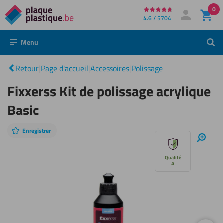
0
Directement
4.6 / 5704
Mon compte
Se connecter
au
Menu
Rech
contenu
Fixxerss
Kit de
|
polissage
Retour
|
Page d'accueil
|
Accessoires
|
Polissage
acrylique
Basic
Fixxerss Kit de polissage acrylique
Basic
Enregistrer
Sauter
Zoom
avant
le
Qualité
A
diaporama