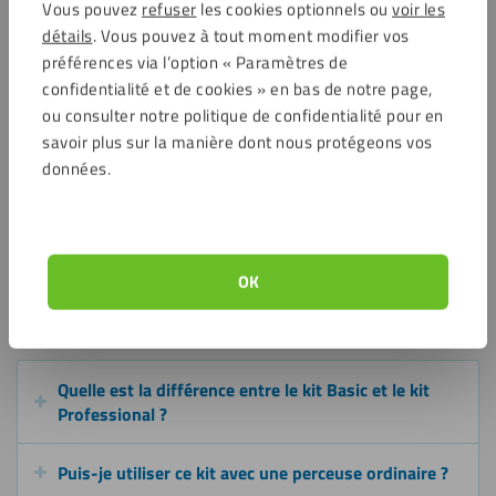
Vous pouvez
refuser
les cookies optionnels ou
voir les
Convient pour le plexiglass, l’acrylique et le polycarbonate.
détails
. Vous pouvez à tout moment modifier vos
Applicable sur les fenêtres de caravane, les phares, les
préférences via l’option « Paramètres de
pare-brise et les vitrines.
confidentialité et de cookies » en bas de notre page,
Convient également pour le matériel d’exposition, les
ou consulter notre politique de confidentialité pour en
capots de protection, les meubles en acrylique et les abat-
savoir plus sur la manière dont nous protégeons vos
jour.
données.
Utile pour le commerce de détail, l’intérieur, l’automobile,
les applications maritimes et les projets de loisirs.
Idéal comme kit de polissage pour les rayures légères, les
zones mates et la restauration de la clarté optique.
OK
Questions fréquemment posées
Quelle est la différence entre le kit Basic et le kit
Professional ?
Puis-je utiliser ce kit avec une perceuse ordinaire ?