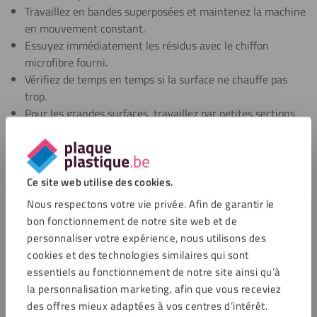
Travaillez en bandes superposées et maintenez la machine
en mouvement constant.
Essuyez immédiatement les résidus avec le chiffon
microfibre fourni.
Vérifiez de temps en temps si la surface ne chauffe pas
trop.
Pour les grandes surfaces, travaillez par petites sections
pour obtenir le meilleur résultat.
Applications du Fixxerss Kit de polissage
Ce site web utilise des cookies.
acrylique Basic
Nous respectons votre vie privée. Afin de garantir le
bon fonctionnement de notre site web et de
Le Fixxerss Kit de polissage acrylique Basic est conçu pour le
personnaliser votre expérience, nous utilisons des
polissage de plastique sur des surfaces transparentes et
cookies et des technologies similaires qui sont
lisses. Ce kit est particulièrement adapté aux applications où
essentiels au fonctionnement de notre site ainsi qu’à
la clarté, l’apparence et une finition soignée sont
la personnalisation marketing, afin que vous receviez
importantes.
des offres mieux adaptées à vos centres d’intérêt.