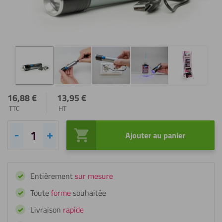
16,88
€
13,95
€
TTC
HT
Ajouter au panier
quantité
de
Fixxerss
Entièrement
sur mesure
Lampe
UV
Toute
forme
souhaitée
Livraison
rapide