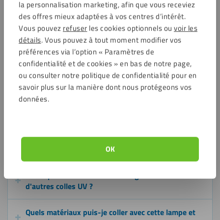
la personnalisation marketing, afin que vous receviez
des offres mieux adaptées à vos centres d’intérêt.
Vous pouvez
refuser
les cookies optionnels ou
voir les
Condition importante
détails
. Vous pouvez à tout moment modifier vos
Pour toutes les applications, au moins un des
préférences via l’option « Paramètres de
matériaux à coller doit être transparent. La
confidentialité et de cookies » en bas de notre page,
lumière UV doit pouvoir atteindre
ou consulter notre politique de confidentialité pour en
physiquement la colle pour démarrer la
savoir plus sur la manière dont nous protégeons vos
réaction chimique qui assure le durcissement.
données.
Questions fréquemment posées
OK
La lampe UV fonctionne-t-elle également avec
d'autres colles UV ?
Quels matériaux puis-je coller avec cette lampe et