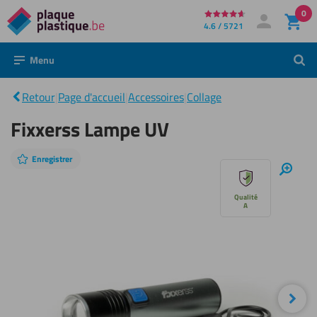
0
Directement
4.6 / 5721
Mon compte
Se connecter
au
Menu
Rech
contenu
Fixxerss
|
Lampe
Retour
|
Page d'accueil
|
Accessoires
|
Collage
UV
Fixxerss Lampe UV
Enregistrer
Sauter
Zoom
avant
le
Qualité
A
diaporama
Sui