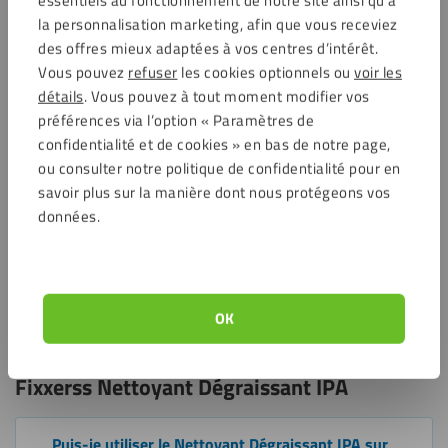
s’utilise dans de nombreuses applications professionnelles et
la personnalisation marketing, afin que vous receviez
pratiques.
des offres mieux adaptées à vos centres d’intérêt.
Vous pouvez
refuser
les cookies optionnels ou
voir les
Idéal comme prétraitement avant l’application de colles,
détails
. Vous pouvez à tout moment modifier vos
mastics, apprêts et rubans adhésifs double face.
préférences via l’option « Paramètres de
Utilisable sur les plaques en plastique, les métaux, le verre
confidentialité et de cookies » en bas de notre page,
traditionnel et les composites.
ou consulter notre politique de confidentialité pour en
Parfait pour la signalétique, le bâtiment, l’automobile, la
savoir plus sur la manière dont nous protégeons vos
menuiserie et le travail du verre traditionnel.
données.
Convient également pour éliminer les traces de doigts, les
résidus de colle et de silicone.
Pratique comme dégraissant industriel pour le montage, la
réparation et l’entretien.
OK
Questions fréquemment posées sur le
Fixxerss Nettoyant Dégraissant IPA
Puis-je utiliser le Nettoyant Dégraissant IPA sur