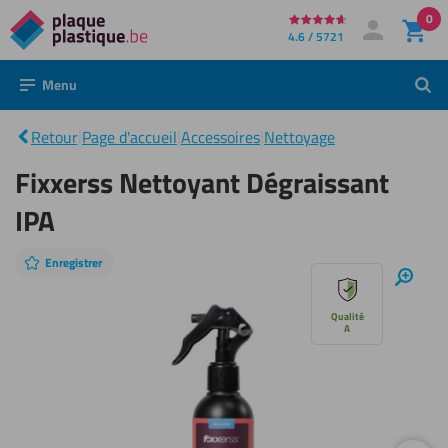
0
Directement
4.6 / 5721
Mon compte
Se connecter
au
Menu
Rech
contenu
Fixxerss
Nettoyant
|
Retour
|
Page d'accueil
|
Accessoires
|
Nettoyage
Dégraissant
IPA
Fixxerss Nettoyant Dégraissant
IPA
Enregistrer
Sauter
Zoom
avant
le
Qualité
A
diaporama