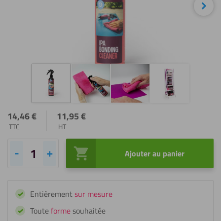
Sui
14,46
€
11,95
€
TTC
HT
Ajouter au panier
quantité
de
Fixxerss
Entièrement
sur mesure
Nettoyant
Dégraissant
Toute
forme
souhaitée
IPA