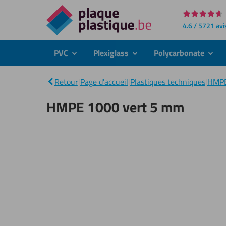
Directement
4.6 / 5721 avi
au
contenu
PVC
Plexiglass
Polycarbonate
submenu
submenu
subme
Retour
|
Page d'accueil
|
Plastiques techniques
|
HMP
HMPE 1000 vert 5 mm