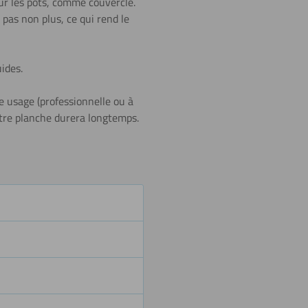
ur les pots, comme couvercle.
pas non plus, ce qui rend le
Plier (à
froid)
ides.
e usage (professionnelle ou à
votre planche durera longtemps.