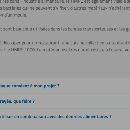
res dans l’industrie alimentaire, le HMPE est également visible s
 bactéries qui ne peuvent s’y fixer, d’autres matériaux n’adhèrent 
on d’un moule.
Peindre
t
sont beaucoup utilisées dans les bandes transporteuses et les gu
 découper pour un restaurant, une cuisine collective ou tout autr
isir le HMPE 1000. Le matériau est très dur et résiste à l’usure, 
Revêtir
laque convient à mon projet ?
rayée, que faire ?
 utiliser en combinaison avec des denrées alimentaires ?