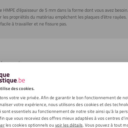
e HMPE d’épaisseur de 5
mm dans la forme dont vous avez besoin.
ar les propriétés du matériau empêchent les plaques d’être rayées. 
facile à travailler et ne fissure pas.
échargements
Vert
tilise des cookies.
Lisse
ons votre vie privée. Afin de garantir le bon fonctionnement de no
Intérieur
naliser votre expérience, nous utilisons des cookies et des technol
ui sont essentiels au fonctionnement de notre site ainsi qu’à la per
Non
fin que vous receviez des offres mieux adaptées à vos centres d’in
ser
les cookies optionnels ou
voir les détails
. Vous pouvez à tout 