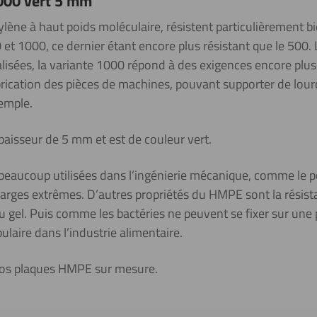
000 vert 5 mm
ène à haut poids moléculaire, résistent particulièrement bie
 et 1000, ce dernier étant encore plus résistant que le 500
alisées, la variante 1000 répond à des exigences encore pl
rication des pièces de machines, pouvant supporter de lour
emple.
paisseur de 5
mm et est de couleur
vert
.
eaucoup utilisées dans l’ingénierie mécanique, comme le p
harges extrêmes. D’autres propriétés du HMPE sont la résis
au gel. Puis comme les bactéries ne peuvent se fixer sur une
laire dans l’industrie alimentaire.
vos plaques HMPE sur mesure.