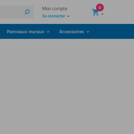
0
Mon compte
Recherche
Se connecter
Panneaux muraux
Accessoires
bmenu
submenu
submenu