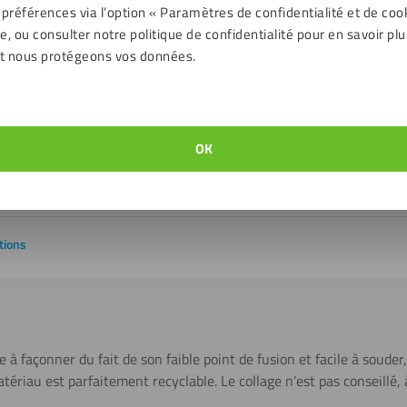
Oui
 préférences via l’option « Paramètres de confidentialité et de coo
, ou consulter notre politique de confidentialité pour en savoir plu
ent
- 200 jusqu'à 80 ℃
t nous protégeons vos données.
HB
Non
OK
Difficile à coller et à étiqueter
+/- 1 mm
tions
à façonner du fait de son faible point de fusion et facile à souder,
matériau est parfaitement recyclable. Le collage n’est pas conseillé