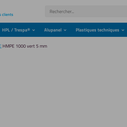
Recherche
s clients
HPL / Trespa®
Alupanel
Plastiques techniques
nu
submenu
submenu
su
E
|
HMPE 1000 vert 5 mm