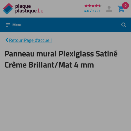
0
Directement
4.6 / 5721
Mon compte
Se connecter
au
Menu
Panneau
Rech
contenu
mural
Plexiglass
|
Satiné
Retour
|
Page d'accueil
Crème
Brillant/Mat
Panneau mural Plexiglass Satiné
4 mm
Crème Brillant/Mat 4 mm