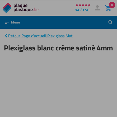
0
Directement
4.6 / 5721
Mon compte
Se connecter
au
Menu
Rech
contenu
Plexiglass
blanc
|
crème
Retour
|
Page d'accueil
|
Plexiglass
|
Mat
satiné
4mm
Plexiglass blanc crème satiné 4mm