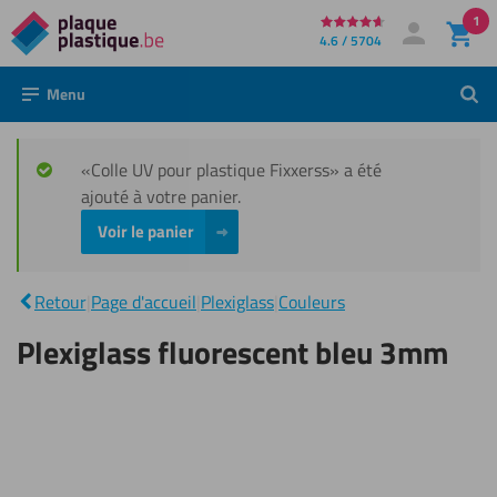
1
Directement
4.6 / 5704
Mon compte
Se connecter
au
Menu
Rech
contenu
«Colle UV pour plastique Fixxerss» a été
ajouté à votre panier.
Voir le panier
Plexiglass
|
fluorescent
Retour
|
Page d'accueil
|
Plexiglass
|
Couleurs
bleu 3mm
Plexiglass fluorescent bleu 3mm