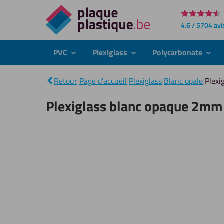
Directement
4.6 / 5704 avi
au
contenu
PVC
Plexiglass
Polycarbonate
submenu
submenu
subme
Retour
|
Page d'accueil
|
Plexiglass
|
Blanc opale
|
Plexi
Plexiglass blanc opaque 2mm