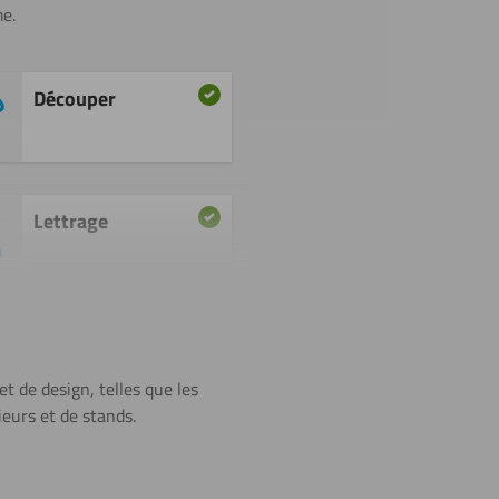
me.
Découper
Lettrage
Polissage
t de design, telles que les
ieurs et de stands.
Découpe à
l’eau