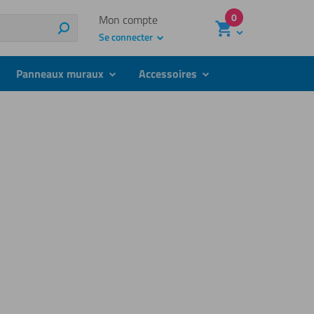
0
Mon compte
Recherche
Se connecter
Panneaux muraux
Accessoires
bmenu
submenu
submenu