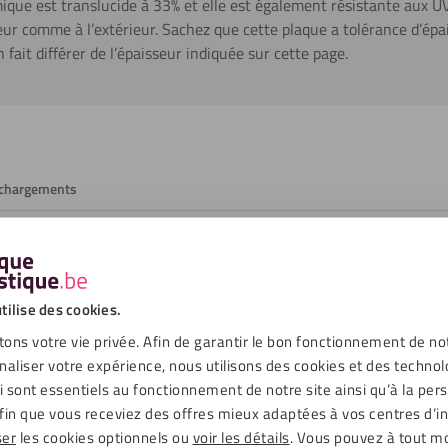
que est translucide à 33% et elle est également résistante aux UV. 
ieur comme à l’extérieur. Sachez que cette plaque a tolérance d’épa
 fait différer de l’épaisseur indiquée sur cette page.
échargements
Blanc opale
Lisse, Opale
tilise des cookies.
33 %
ons votre vie privée. Afin de garantir le bon fonctionnement de no
naliser votre expérience, nous utilisons des cookies et des technol
Extérieur, Intérieur
ui sont essentiels au fonctionnement de notre site ainsi qu’à la per
fin que vous receviez des offres mieux adaptées à vos centres d’in
Oui
ser
les cookies optionnels ou
voir les détails
. Vous pouvez à tout 