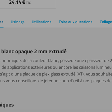
24,14
€
TTC
es
Usinage
Utilisations
Foire aux questions
Collag
s blanc opaque 2 mm extrudé
économique, de la couleur blanc, possède une épaisseur de 
n de applications extérieures ou encore les caissons lumineux
r il s’agit d’une plaque de plexiglass extrudé (XT). Vous souhai
us vous conseillons de jeter un coup d’œil à nos plaques de 
niques