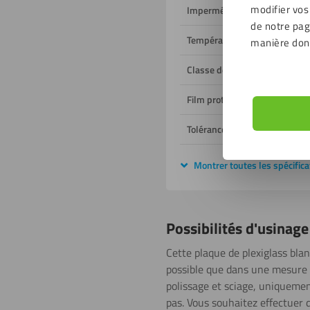
modifier vos
Imperméable à l'humidité
de notre page
Température de fonctionnem
manière don
Classe de feu
Film protecteur
Tolérance dimensionnelle
Montrer toutes les spécifica
Possibilités d'usinage
Cette plaque de plexiglass blan
possible que dans une mesure li
polissage et sciage, uniquemen
pas. Vous souhaitez effectuer 