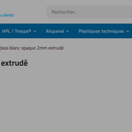
Recherche
s clients
HPL / Trespa®
Alupanel
Plastiques techniques
nu
submenu
submenu
su
glass blanc opaque 2mm extrudé
 extrudé