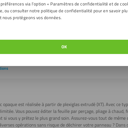
 préférences via l’option « Paramètres de confidentialité et de coo
Oui
, ou consulter notre politique de confidentialité pour en savoir plu
ent
- 40 jusqu'à 80 ℃
t nous protégeons vos données.
E
Deux côtés
OK
+/- 1 mm
tions
c opaque est réalisée à partir de plexiglas extrudé (XT). Avec ce typ
mitée. Vous pouvez éditer la feuille par perçage, pliage à chaud, fr
t si vous y prêtez le plus grand soin. Assurez-vous tout de même 
diverses opérations sans risque de déchirer votre panneau ? Dans 