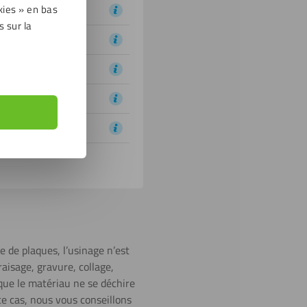
kies » en bas
s sur la
e de plaques, l’usinage n’est
aisage, gravure, collage,
que le matériau ne se déchire
ce cas, nous vous conseillons