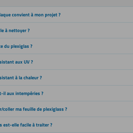
laque convient à mon projet ?
Plier (à
ile à nettoyer ?
froid)
ce du plexiglas ?
Soudage
ésistant aux UV ?
sistant à la chaleur ?
t-il aux intempéries ?
coller ma feuille de plexiglass ?
 est-elle facile à traiter ?