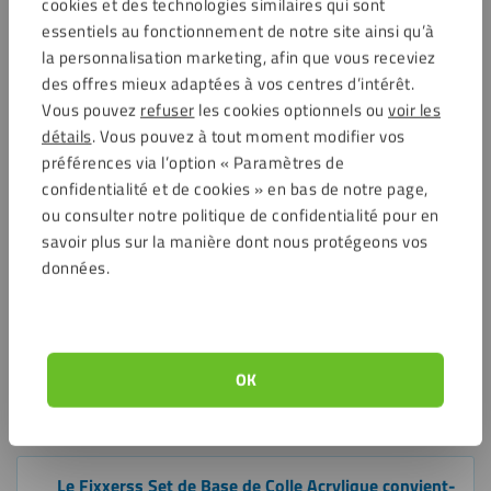
cookies et des technologies similaires qui sont
est particulièrement utile pour les projets où un
essentiels au fonctionnement de notre site ainsi qu’à
positionnement précis est important.
la personnalisation marketing, afin que vous receviez
des offres mieux adaptées à vos centres d’intérêt.
Convient pour l’acrylique transparent, le plexiglas et le
Vous pouvez
refuser
les cookies optionnels ou
voir les
polycarbonate.
détails
. Vous pouvez à tout moment modifier vos
Applicable pour les vitrines, les présentoirs, le matériel de
préférences via l’option « Paramètres de
présentation et les capots de protection.
confidentialité et de cookies » en bas de notre page,
Convient également pour le modélisme, les objets
ou consulter notre politique de confidentialité pour en
décoratifs, les cadres photo et les plaques signalétiques.
savoir plus sur la manière dont nous protégeons vos
Utile pour les réparations sur des structures en acrylique
données.
existantes.
Idéal comme set complet pour ceux qui souhaitent
commencer avec la colle acrylique et durcir de manière
contrôlée avec une lumière UV.
OK
Questions fréquemment posées
Le Fixxerss Set de Base de Colle Acrylique convient-