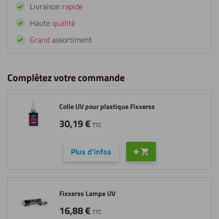
Livraison
rapide
de
Colle
Haute
qualité
Acrylique
Grand
assortiment
Complétez votre commande
Colle UV pour plastique Fixxerss
30,19
€
TTC
Plus d'infos
Fixxerss Lampe UV
16,88
€
TTC