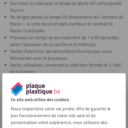
Durcissez la colle avec la lampe de poche UV rechargeable
fournie.
Ne dirigez jamais la lampe UV directement sur l’embout du
flacon – la colle durcirait dans l’embout et rendrait le
flacon inutilisable.
Prévoyez un temps de durcissement de 1 à 60 secondes,
selon l’épaisseur de la couche et le matériau.
Testez d’abord sur les échantillons fournis pour vous
familiariser avec le processus.
Après utilisation, conservez la colle bien fermée et à l’abri
de la lumière.
Applications du Fixxerss Set de Base de
Colle Acrylique
Ce site web utilise des cookies.
Nous respectons votre vie privée. Afin de garantir le
Le Fixxerss Set de Base de Colle Acrylique convient pour des
bon fonctionnement de notre site web et de
collages parfaitement transparents d’acrylique, de plexiglas
personnaliser votre expérience, nous utilisons des
et d’autres plastiques transparents. Cette colle pour plexiglas