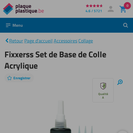
0
Directement
4.6 / 5721
Mon compte
Se connecter
au
Menu
Rech
contenu
Fixxerss
Set de
|
Base de
Retour
|
Page d'accueil
|
Accessoires
|
Collage
Colle
Acrylique
Fixxerss Set de Base de Colle
Acrylique
Enregistrer
Sauter
Zoom
avant
le
Qualité
A
diaporama