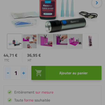
Sui
44,71
€
36,95
€
TTC
HT
Ajouter au panier
quantité
de
Fixxerss
Entièrement
sur mesure
Set
de
Toute
forme
souhaitée
Base