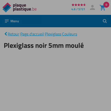
0
Directement
4.6 / 5721
Mon compte
Se connecter
au
Menu
Rech
contenu
Plexiglass
|
noir 5mm
Retour
|
Page d'accueil
|
Plexiglass
|
Couleurs
moulé
Plexiglass noir 5mm moulé