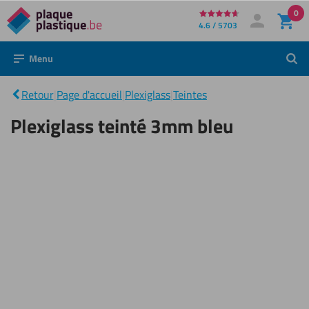
0
Directement
4.6 / 5703
Mon compte
Se connecter
au
Menu
Rech
contenu
Plexiglass
teinté
|
Retour
|
Page d'accueil
|
Plexiglass
|
Teintes
3mm
bleu
Plexiglass teinté 3mm bleu