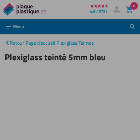
0
Directement
4.6 / 5721
Mon compte
Se connecter
au
Menu
Rech
contenu
Plexiglass
teinté
|
Retour
|
Page d'accueil
|
Plexiglass
|
Teintes
5mm
bleu
Plexiglass teinté 5mm bleu