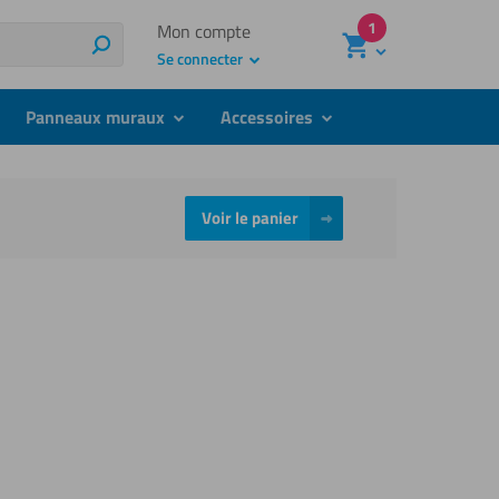
1
Mon compte
Recherche
Se connecter
Panneaux muraux
Accessoires
bmenu
submenu
submenu
Voir le panier