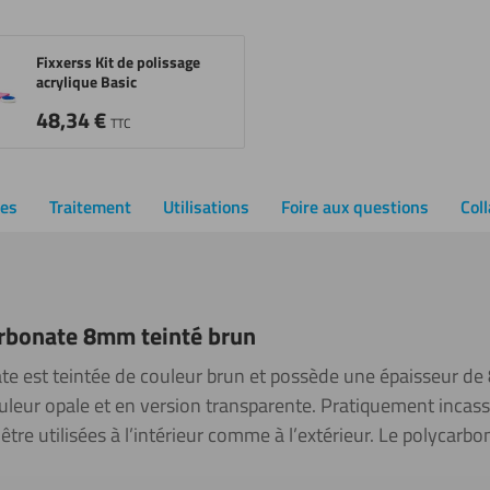
Fixxerss Kit de polissage
acrylique Basic
48,34
€
TTC
ues
Traitement
Utilisations
Foire aux questions
Col
arbonate 8mm teinté brun
ate est teintée de couleur brun et possède une épaisseur d
leur opale et en version transparente. Pratiquement incassa
 être utilisées à l’intérieur comme à l’extérieur. Le polycar