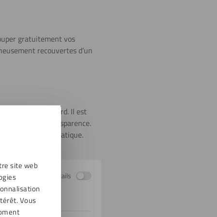
couper gratuitement vos
oigneusement recouvertes d’un
ux fois moins lourd. Il est
aintenir leur transparence.
n nettoyant antistatique.
tre site web
Afficher les détails
ogies
sonnalisation
térêt. Vous
moment