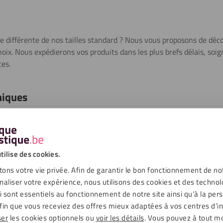
lle différente de nos tailles standard ? Nous vous proposons de dé
choix. Nous expédierons vos produits dans les plus brefs délais, s
ces.
niques
istant aux UV et 250 fois plus robuste que le verre tout en étant de
 rayures. Nous vous recommandons donc de polir les plaques pour m
oussière pendant longtemps, vous pouvez aussi les nettoyer avec u
tilise des cookies.
ons votre vie privée. Afin de garantir le bon fonctionnement de no
naliser votre expérience, nous utilisons des cookies et des technol
ui sont essentiels au fonctionnement de notre site ainsi qu’à la per
fin que vous receviez des offres mieux adaptées à vos centres d’in
échargements
ser
les cookies optionnels ou
voir les détails
. Vous pouvez à tout 