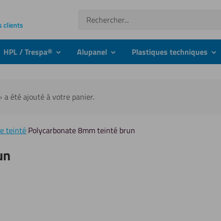
Recherche
s clients
HPL / Trespa®
Alupanel
Plastiques techniques
nu
submenu
submenu
su
» a été ajouté à votre panier.
e teinté
|
Polycarbonate 8mm teinté brun
un