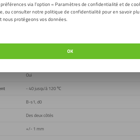
 préférences via l’option « Paramètres de confidentialité et de coo
Brun
, ou consulter notre politique de confidentialité pour en savoir plu
t nous protégeons vos données.
Lisse, Teinté
18 %
Extérieur, Intérieur
OK
Oui
Oui
ent
- 40 jusqu'à 120 ℃
B-s1, d0
Des deux côtés
+/- 1 mm