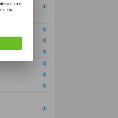
kies » en bas
s sur la