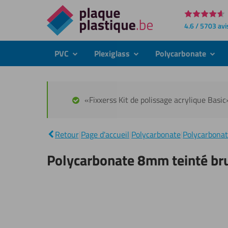
Directement
4.6 / 5703 avi
au
contenu
PVC
Plexiglass
Polycarbonate
submenu
submenu
subme
«Fixxerss Kit de polissage acrylique Basic
Retour
|
Page d'accueil
|
Polycarbonate
|
Polycarbonat
Polycarbonate 8mm teinté br