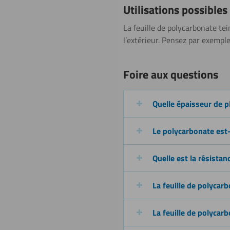
Plier (à
Utilisations possibles
chaud)
La feuille de polycarbonate tei
l’extérieur. Pensez par exempl
Sciage (scie
Foire aux questions
circulaire)
Quelle épaisseur de p
Découpe à
Le polycarbonate est-i
l’eau
Quelle est la résista
Revêtir
La feuille de polycarb
La feuille de polycarb