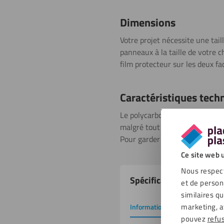
Dimensions
Votre projet nécessite une tai
panneaux à la taille de votre 
film protecteur sur les deux fa
Caractéristiques tech
Le polycarbonate teinté est rés
malgré tout plus sensible aux
Pour garder propres et sans p
Ce site web u
Propriétés
Nous respect
Spécifications
et de person
du
similaires q
produit
marketing, a
Informations de base
Tél
pouvez
refu