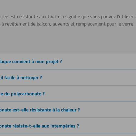
Plier (à
froid)
ntée est résistante aux UV. Cela signifie que vous pouvez l’utiliser
e à revêtement de balcon, auvents et remplacement pour le verre.
Sciage (scie
sauteuse)
laque convient à mon projet ?
Découpe au
l facile à nettoyer ?
laser
nce du polycarbonate ?
Soudage
onate est-elle résistante à la chaleur ?
onate résiste-t-elle aux intempéries ?