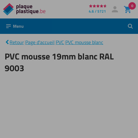
0
Directement
4.6 / 5721
Mon compte
Se connecter
au
Menu
Rech
PVC
contenu
mousse
19mm
|
Retour
|
Page d'accueil
|
PVC
|
PVC mousse blanc
blanc
RAL
PVC mousse 19mm blanc RAL
9003
9003