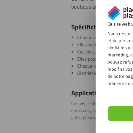
boutique en ligne : HPL or
Ce site web u
Spécificités
Nous respect
Chaque vis possède une tai
et de person
Elles sont de couleur oran
similaires q
Ces vis sont réalisées à par
marketing, a
Elles possèdent une tête d
pouvez
refu
Chaque kit contient un ens
modifier vos
Diamètre recommandé du tr
de notre page
manière don
Applications
Ces vis, réalisées à partir d’a
corrosion, aux UV et aux rayure
cette plaque : HPL orangé de