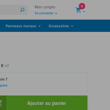
0
Mon compte
Recherche
Se connecter
Panneaux muraux
Accessoires
bmenu
submenu
submenu
5
€
HT
oin ?
equise
Ajouter au panier