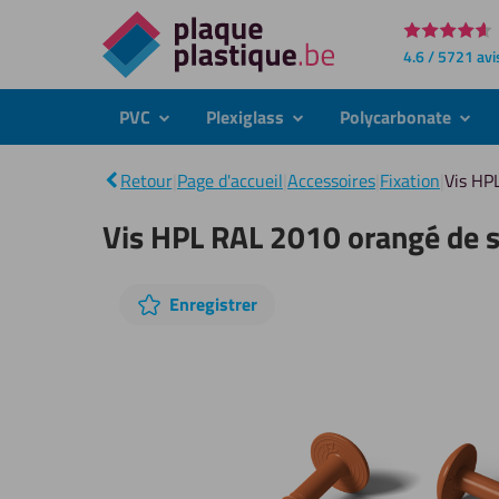
Directement
4.6 / 5721 avi
au
contenu
PVC
Plexiglass
Polycarbonate
submenu
submenu
subme
Retour
|
Page d'accueil
|
Accessoires
|
Fixation
|
Vis HP
Vis HPL RAL 2010 orangé de sé
Sauter
Enregistrer
le
diaporama