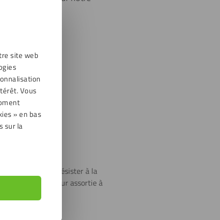
tre site web
ogies
sonnalisation
térêt. Vous
moment
kies » en bas
s sur la
i leur permet de résister à la
possèdent une couleur assortie à