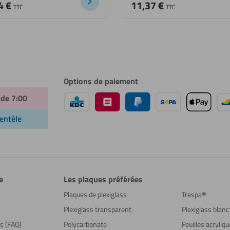
4
€
11,37
€
TTC
TTC
Options de paiement
 de 7:00
ientèle
e
Les plaques préférées
Plaques de plexiglass
Trespa®
Plexiglass transparent
Plexiglass blanc
ns (FAQ)
Polycarbonate
Feuilles acryliq