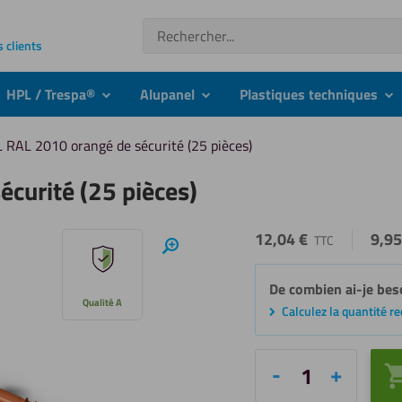
Recherche
s clients
HPL / Trespa®
Alupanel
Plastiques techniques
nu
submenu
submenu
su
L RAL 2010 orangé de sécurité (25 pièces)
curité (25 pièces)
12,04
€
9,9
TTC
Zoom
avant
De combien ai-je bes
Qualité A
Calculez la quantité r
quantité