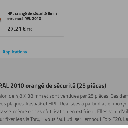
HPL orangé de sécurité 6mm
structuré RAL 2010
27,21
€
TTC
Applications
 RAL 2010 orangé de sécurité (25 pièces)
ion de 4,8 X 38 mm et sont vendues par 25 pièces. Ces der
os plaques Trespa® et HPL. Réalisées à partir d’acier inoxyda
asse, même en cas d’utilisation en extérieur. Elles sont d’ai
r fixer les vis Torx, il vous faut utiliser l’embout Torx T20. 
de vis possède une couleur orangé, qui correspond à cette pl