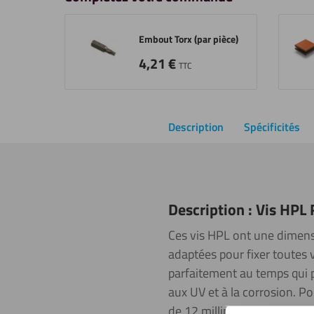
Embout Torx (par pièce)
4,21
€
TTC
Description
Spécificités
Description : Vis HPL
Ces vis HPL ont une dimens
adaptées pour fixer toutes v
parfaitement au temps qui p
aux UV et à la corrosion. Pou
de 12 millimètres. La tête 