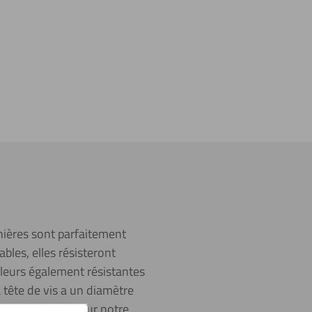
nières sont parfaitement
bles, elles résisteront
lleurs également résistantes
La tête de vis a un diamètre
aque disponible sur notre