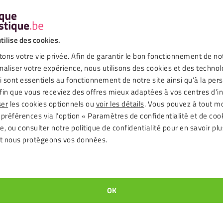
angé de sécurité RAL 2010 6mm.
tilise des cookies.
ons votre vie privée. Afin de garantir le bon fonctionnement de no
lle de 4,8 x 38 mm
naliser votre expérience, nous utilisons des cookies et des technol
gé de sécurité RAL 2010
ui sont essentiels au fonctionnement de notre site ainsi qu’à la per
tir d’acier inoxydable, pour résister aux intempéries
fin que vous receviez des offres mieux adaptées à vos centres d’in
e forme sphérique
ser
les cookies optionnels ou
voir les détails
. Vous pouvez à tout 
emble de 25 vis
 préférences via l’option « Paramètres de confidentialité et de coo
ou de forage: 8 mm
, ou consulter notre politique de confidentialité pour en savoir plu
t nous protégeons vos données.
cier inoxydable de haute qualité, possèdent un revêtement spécial qu
s. Pour fixer les vis, pensez à utiliser l’embout Torx T20. Ces vis 
OK
 sécurité RAL 2010 6mm.