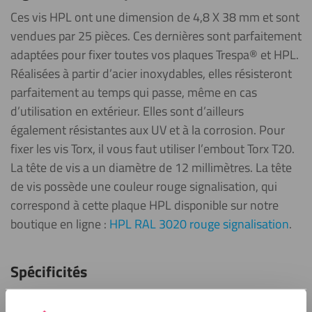
Ces vis HPL ont une dimension de 4,8 X 38 mm et sont
vendues par 25 pièces. Ces dernières sont parfaitement
adaptées pour fixer toutes vos plaques Trespa® et HPL.
Réalisées à partir d’acier inoxydables, elles résisteront
parfaitement au temps qui passe, même en cas
d’utilisation en extérieur. Elles sont d’ailleurs
également résistantes aux UV et à la corrosion. Pour
fixer les vis Torx, il vous faut utiliser l’embout Torx T20.
La tête de vis a un diamètre de 12 millimètres. La tête
de vis possède une couleur rouge signalisation, qui
correspond à cette plaque HPL disponible sur notre
boutique en ligne :
HPL RAL 3020 rouge signalisation
.
Spécificités
Chaque vis possède une taille de 4,8 x 38 mm