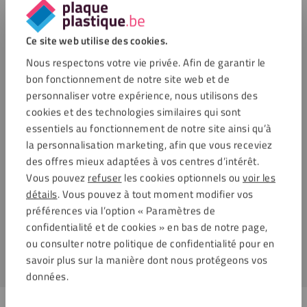
Elles sont de couleur rouge signalisation RAL 3020
Ces vis sont réalisées à partir d’acier inoxydable, pour
résister aux intempéries
Ce site web utilise des cookies.
Elles possèdent une tête de forme sphérique
Nous respectons votre vie privée. Afin de garantir le
Chaque kit contient un ensemble de 25 vis
bon fonctionnement de notre site web et de
Diamètre recommandé du trou de forage: 8 mm
personnaliser votre expérience, nous utilisons des
cookies et des technologies similaires qui sont
Applications
essentiels au fonctionnement de notre site ainsi qu’à
la personnalisation marketing, afin que vous receviez
Ces vis, réalisées à partir d’acier inoxydable de haute qualité,
des offres mieux adaptées à vos centres d’intérêt.
possèdent un revêtement spécial qui leur permet de résister
Vous pouvez
refuser
les cookies optionnels ou
voir les
à la corrosion, aux UV et aux rayures. Pour fixer les vis,
détails
. Vous pouvez à tout moment modifier vos
pensez à utiliser l’embout Torx T20. Ces vis possèdent une
préférences via l’option « Paramètres de
couleur assortie à cette plaque HPL :
HPL RAL 3020 rouge
confidentialité et de cookies » en bas de notre page,
signalisation
.
ou consulter notre politique de confidentialité pour en
savoir plus sur la manière dont nous protégeons vos
données.