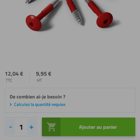
12,04
€
9,95
€
TTC
HT
De combien ai-je besoin ?
Calculez la quantité requise
Ajouter au panier
quantité
de