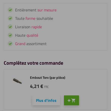
Vis
Entièrement
sur mesure
HPL
RAL
Toute
forme
souhaitée
3020
Livraison
rapide
rouge
signalisation
Haute
qualité
(25
Grand
assortiment
pièces)
Complétez votre commande
Embout Torx (par pièce)
4,21
€
TTC
Plus d'infos