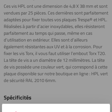
Ces vis HPL ont une dimension de 4,8 X 38 mm et sont
vendues par 25 pièces. Ces dernières sont parfaitement
adaptées pour fixer toutes vos plaques Trespa® et HPL.
Réalisées à partir d’acier inoxydables, elles résisteront
parfaitement au temps qui passe, même en cas
d’utilisation en extérieur. Elles sont d’ailleurs
également résistantes aux UV et à la corrosion. Pour
fixer les vis Torx, il vous faut utiliser l’embout Torx T20.
La tête de vis a un diamètre de 12 millimètres. La tête
de vis possède une couleur vert, qui correspond à cette
plaque disponible sur notre boutique en ligne : HPL vert
de sécurité RAL 2010 6mm.
Spécificités
Chaque vis possède une taille de 4,8 x 38 mm