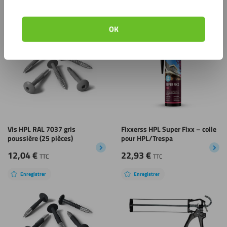
Produits apparentés
OK
Enregistrer
Enregistrer
Vis HPL RAL 7037 gris
Fixxerss HPL Super Fixx – colle
poussière (25 pièces)
pour HPL/Trespa
12,04
€
22,93
€
TTC
TTC
Enregistrer
Enregistrer