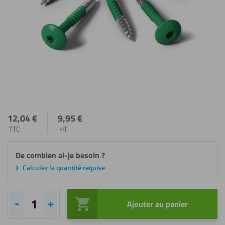
12,04
€
9,95
€
TTC
HT
De combien ai-je besoin ?
Calculez la quantité requise
Ajouter au panier
quantité
de