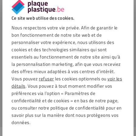
Elles sont de couleur vert de sécurité RAL 6032
Ces vis sont réalisées à partir d’acier inoxydable, pour
résister aux intempéries
Ce site web utilise des cookies.
Elles possèdent une tête de forme sphérique
Nous respectons votre vie privée. Afin de garantir le
Chaque kit contient un ensemble de 25 vis
bon fonctionnement de notre site web et de
Diamètre recommandé du trou de forage: 8 mm
personnaliser votre expérience, nous utilisons des
cookies et des technologies similaires qui sont
Applications
essentiels au fonctionnement de notre site ainsi qu’à
la personnalisation marketing, afin que vous receviez
Ces vis, réalisées à partir d’acier inoxydable de haute qualité,
des offres mieux adaptées à vos centres d’intérêt.
possèdent un revêtement spécial qui leur permet de résister
Vous pouvez
refuser
les cookies optionnels ou
voir les
à la corrosion, aux UV et aux rayures. Pour fixer les vis,
détails
. Vous pouvez à tout moment modifier vos
pensez à utiliser l’embout Torx T20. Ces vis possèdent une
préférences via l’option « Paramètres de
couleur assortie à cette plaque : HPL vert de sécurité RAL
confidentialité et de cookies » en bas de notre page,
2010 6mm.
ou consulter notre politique de confidentialité pour en
savoir plus sur la manière dont nous protégeons vos
données.