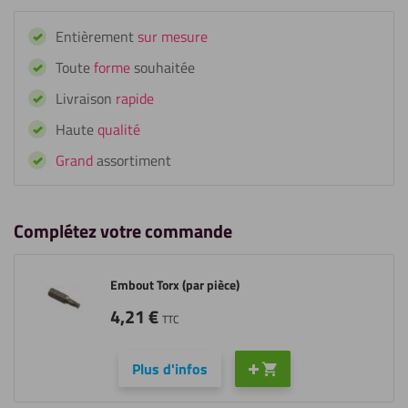
Vis
Entièrement
sur mesure
HPL
RAL
Toute
forme
souhaitée
6032
Livraison
rapide
vert
de
Haute
qualité
sécurité
Grand
assortiment
(25
pièces)
Complétez votre commande
Embout Torx (par pièce)
4,21
€
TTC
Plus d'infos