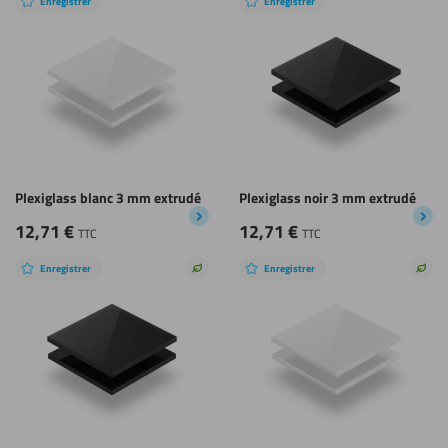
Enregistrer
Enregistrer
Plexiglass blanc 3 mm extrudé
Plexiglass noir 3 mm extrudé
12,71
€
12,71
€
TTC
TTC
Enregistrer
Enregistrer
Choix
Choi
durable
dura