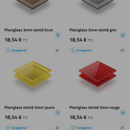
Plexiglass 3mm teinté brun
Plexiglass 3mm teinté gris
18,54
€
18,54
€
TTC
TTC
Enregistrer
Enregistrer
Choix
Choi
durable
dura
Plexiglass teinté 3mm jaune
Plexiglass teinté 3mm rouge
18,54
€
18,54
€
TTC
TTC
Enregistrer
Enregistrer
Choix
Choi