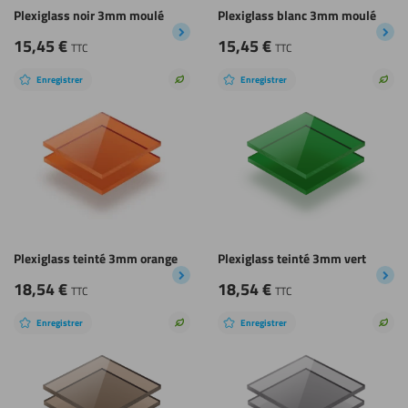
Plexiglass noir 3mm moulé
Plexiglass blanc 3mm moulé
15,45
€
15,45
€
TTC
TTC
Enregistrer
Enregistrer
Choix
Choi
durable
dura
Plexiglass teinté 3mm orange
Plexiglass teinté 3mm vert
18,54
€
18,54
€
TTC
TTC
Enregistrer
Enregistrer
Choix
Choi
durable
dura