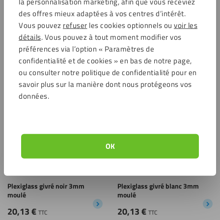
la personnalisation marketing, afin que vous receviez
des offres mieux adaptées à vos centres d’intérêt.
Vous pouvez
refuser
les cookies optionnels ou
voir les
détails
. Vous pouvez à tout moment modifier vos
préférences via l’option « Paramètres de
Plexiglass jaune opal 3mm
Plexiglass rouge opal 3mm
confidentialité et de cookies » en bas de notre page,
19,74
€
19,74
€
ou consulter notre politique de confidentialité pour en
TTC
TTC
savoir plus sur la manière dont nous protégeons vos
Enregistrer
Enregistrer
Choix
Choi
données.
durable
dura
OK
Plexiglass givré noir 3mm
Plexiglass givré blanc 3mm
moulé
moulé
20,13
€
20,13
€
TTC
TTC