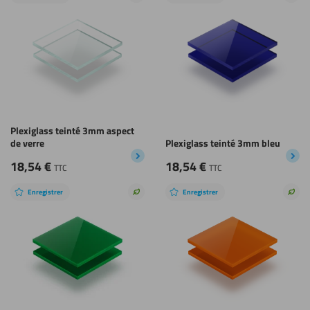
durable
dura
Plexiglass teinté 3mm aspect
de verre
Plexiglass teinté 3mm bleu
18,54
€
18,54
€
TTC
TTC
Enregistrer
Enregistrer
Choix
Choi
durable
dura