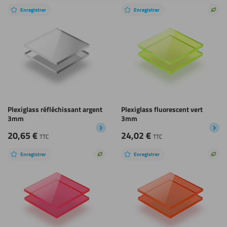
Enregistrer
Enregistrer
Choi
dura
Plexiglass réfléchissant argent
Plexiglass fluorescent vert
3mm
3mm
20,65
€
24,02
€
TTC
TTC
Enregistrer
Enregistrer
Choix
Choi
durable
dura