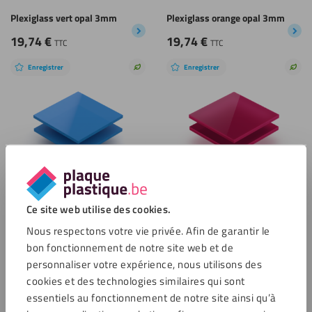
Plexiglass vert opal 3mm
Plexiglass orange opal 3mm
19,74
€
19,74
€
TTC
TTC
Enregistrer
Enregistrer
Choix
Choi
durable
dura
Plexiglass bleu opal 3mm
Plexiglass magenta opal 3mm
Ce site web utilise des cookies.
19,74
€
19,74
€
TTC
TTC
Nous respectons votre vie privée. Afin de garantir le
bon fonctionnement de notre site web et de
Enregistrer
Enregistrer
Choix
Choi
personnaliser votre expérience, nous utilisons des
durable
dura
cookies et des technologies similaires qui sont
essentiels au fonctionnement de notre site ainsi qu’à