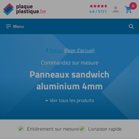
0
Directement
4.6 / 5721
Mon compte
Se connecter
au
Menu
Rech
contenu
Panneaux
sandwich
|
Retour
|
Page d'accueil
aluminium
4mm
Commandez sur mesure
Panneaux sandwich
aluminium 4mm
Voir tous les produits
Entièrement sur mesure
Livraison rapide