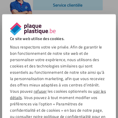
Service clientèle
Options de paiement
Ce site web utilise des cookies.
Nous respectons votre vie privée. Afin de garantir le
bon fonctionnement de notre site web et de
Commentaires
personnaliser votre expérience, nous utilisons des
cookies et des technologies similaires qui sont
essentiels au fonctionnement de notre site ainsi qu’à
4.6 / 5721 avis clients
Achats sécurisés
la personnalisation marketing, afin que vous receviez
des offres mieux adaptées à vos centres d’intérêt.
Vous pouvez
refuser
les cookies optionnels ou
voir les
détails
. Vous pouvez à tout moment modifier vos
Service clientèle
préférences via l’option « Paramètres de
Service clientèle
confidentialité et de cookies » en bas de notre page,
Frais de port
ou consulter notre politique de confidentialité pour en