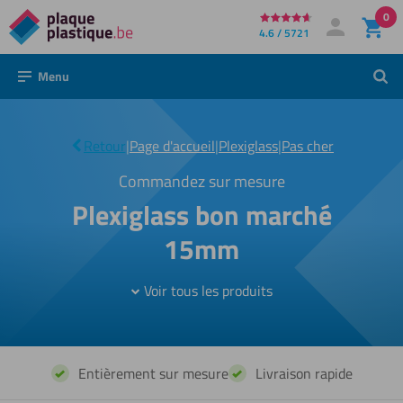
0
Directement
4.6 / 5721
Mon compte
Se connecter
au
Menu
Rech
contenu
Plexiglass
bon
|
Retour
|
Page d'accueil
|
Plexiglass
|
Pas cher
marche
15mm
Commandez sur mesure
Plexiglass bon marché
15mm
Voir tous les produits
Entièrement sur mesure
Livraison rapide