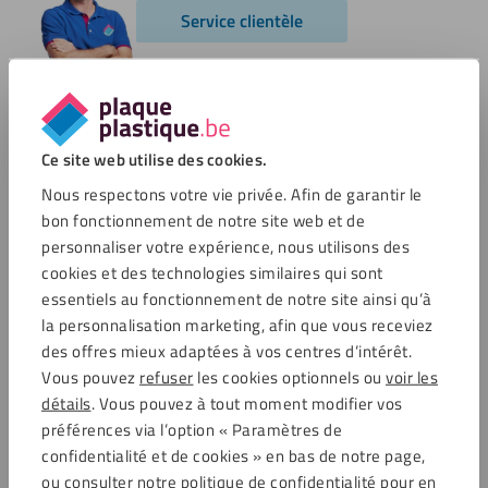
Service clientèle
Options de paiement
Ce site web utilise des cookies.
Nous respectons votre vie privée. Afin de garantir le
bon fonctionnement de notre site web et de
Commentaires
personnaliser votre expérience, nous utilisons des
cookies et des technologies similaires qui sont
essentiels au fonctionnement de notre site ainsi qu’à
4.6 / 5721 avis clients
Achats sécurisés
la personnalisation marketing, afin que vous receviez
des offres mieux adaptées à vos centres d’intérêt.
Vous pouvez
refuser
les cookies optionnels ou
voir les
détails
. Vous pouvez à tout moment modifier vos
Service clientèle
préférences via l’option « Paramètres de
Service clientèle
confidentialité et de cookies » en bas de notre page,
Frais de port
ou consulter notre politique de confidentialité pour en