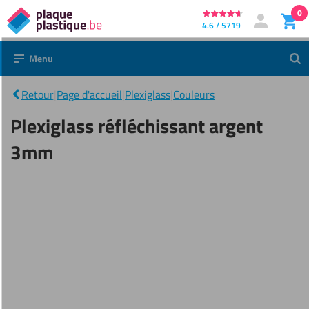
0
Directement
4.6 / 5719
Mon compt
Se connecter
au
Menu
Rec
contenu
Plexiglass
|
réfléchissant
Retour
|
Page d'accueil
|
Plexiglass
|
Couleurs
argent 3mm
Plexiglass réfléchissant argent
3mm