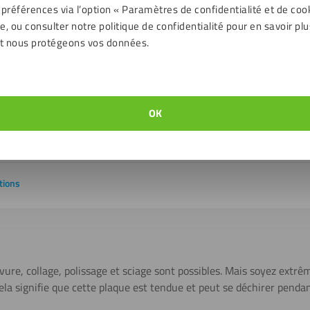
 préférences via l’option « Paramètres de confidentialité et de coo
, ou consulter notre politique de confidentialité pour en savoir plu
ent
- 40 jusqu'à 80 ℃
t nous protégeons vos données.
E
Un côté
OK
Le film du miroir peut se corroder
+/- 1 mm
tions
vure, collage, polissage et sciage sont possibles. Mais soyez extrê
ela signifie que cette plaque est tendue et peut se déchirer pendan