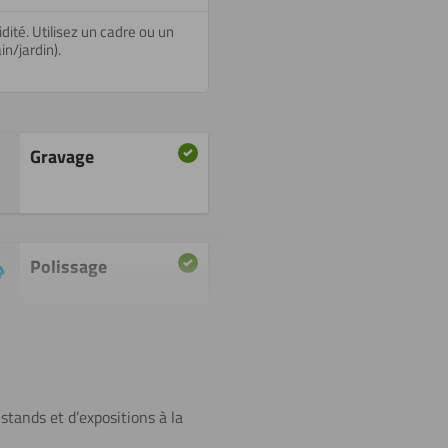
idité. Utilisez un cadre ou un
n/jardin).
Gravage
Polissage
Découpe à
l’eau
stands et d’expositions à la