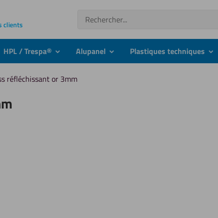
Recherche
s clients
HPL / Trespa®
Alupanel
Plastiques techniques
nu
submenu
submenu
su
ss réfléchissant or 3mm
3mm