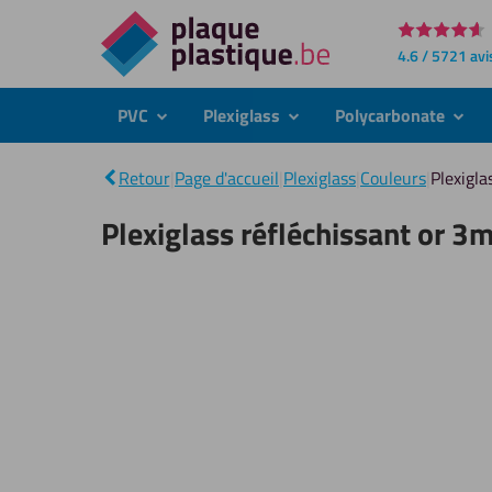
Directement
4.6 / 5721 avi
au
contenu
PVC
Plexiglass
Polycarbonate
submenu
submenu
subme
Retour
|
Page d'accueil
|
Plexiglass
|
Couleurs
|
Plexigla
Plexiglass réfléchissant or 