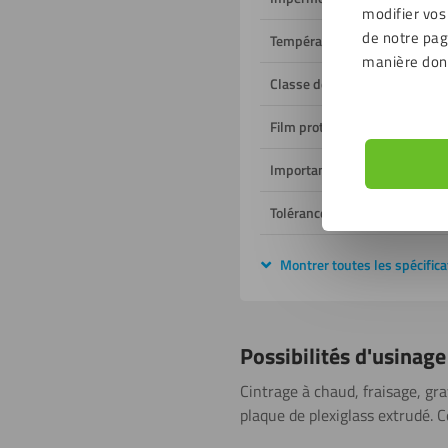
modifier vos
de notre page
Température de fonctionnem
manière don
Classe de feu
Film protecteur
Important
Tolérance dimensionnelle
Montrer toutes les spécifica
Possibilités d'usinage
Cintrage à chaud, fraisage, gra
plaque de plexiglass extrudé. C