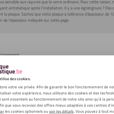
lus sensible aux rayures que le verre ordinaire. Pour cette raiso
yant antistatique après l’installation. Il y a une égratignure ? Pas
nt la plaque. Sachez que cette plaque a tolérance d’épaisseur de 10%
er de l’épaisseur indiquée sur cette page.
échargements
Or
tilise des cookies.
Lisse, Miroir sur le devant
ons votre vie privée. Afin de garantir le bon fonctionnement de no
Intérieur
naliser votre expérience, nous utilisons des cookies et des technol
ui sont essentiels au fonctionnement de notre site ainsi qu’à la per
Oui
fin que vous receviez des offres mieux adaptées à vos centres d’in
ser
les cookies optionnels ou
voir les détails
. Vous pouvez à tout 
Non