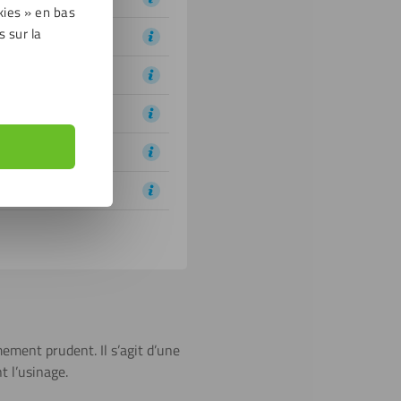
kies » en bas
s sur la
mement prudent. Il s’agit d’une
t l’usinage.