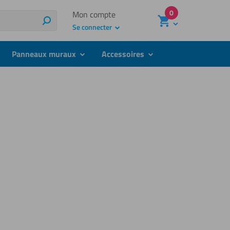
0
Mon compte
Recherche
Se connecter
Panneaux muraux
Accessoires
bmenu
submenu
submenu