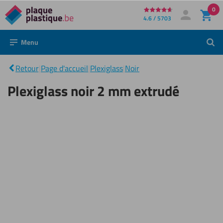
0
Directement
4.6 / 5703
Mon compte
Se connecter
au
Menu
Rech
contenu
Plexiglass
noir 2
|
Retour
|
Page d'accueil
|
Plexiglass
|
Noir
mm
extrudé
Plexiglass noir 2 mm extrudé